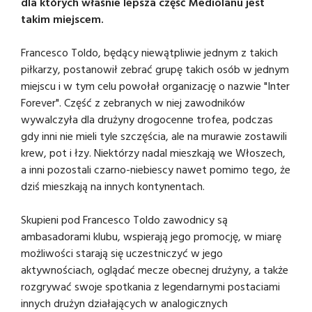
dla których właśnie lepsza część Mediolanu jest
takim miejscem.
Francesco Toldo, będący niewątpliwie jednym z takich
piłkarzy, postanowił zebrać grupę takich osób w jednym
miejscu i w tym celu powołał organizację o nazwie "Inter
Forever". Część z zebranych w niej zawodników
wywalczyła dla drużyny drogocenne trofea, podczas
gdy inni nie mieli tyle szczęścia, ale na murawie zostawili
krew, pot i łzy. Niektórzy nadal mieszkają we Włoszech,
a inni pozostali czarno-niebiescy nawet pomimo tego, że
dziś mieszkają na innych kontynentach.
Skupieni pod Francesco Toldo zawodnicy są
ambasadorami klubu, wspierają jego promocję, w miarę
możliwości starają się uczestniczyć w jego
aktywnościach, oglądać mecze obecnej drużyny, a także
rozgrywać swoje spotkania z legendarnymi postaciami
innych drużyn działających w analogicznych