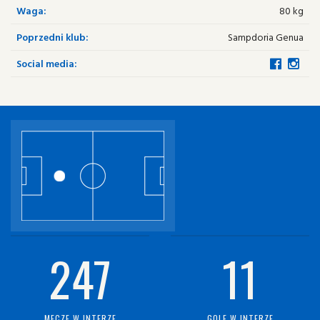
Waga:
80 kg
Poprzedni klub:
Sampdoria Genua
Social media:
247
11
MECZE W INTERZE
GOLE W INTERZE