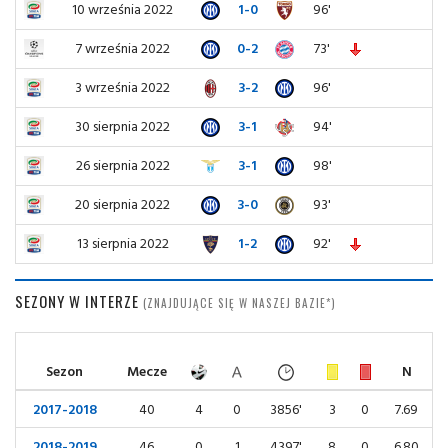
10 września 2022
1-0
96'
7 września 2022
0-2
73'
3 września 2022
3-2
96'
30 sierpnia 2022
3-1
94'
26 sierpnia 2022
3-1
98'
20 sierpnia 2022
3-0
93'
13 sierpnia 2022
1-2
92'
SEZONY W INTERZE
(ZNAJDUJĄCE SIĘ W NASZEJ BAZIE*)
Sezon
Mecze
N
2017-2018
40
4
0
3856'
3
0
7.69
2018-2019
46
0
1
4397'
8
0
6.80