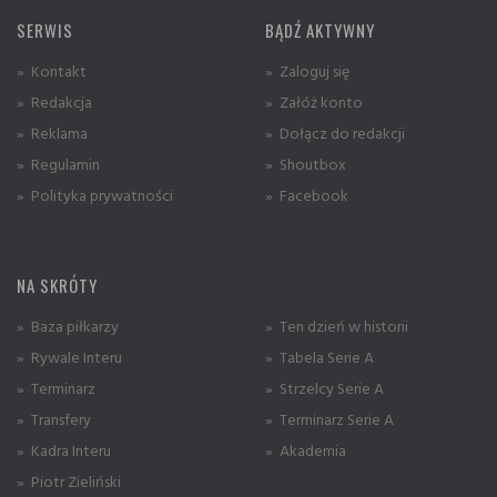
SERWIS
BĄDŹ AKTYWNY
» Kontakt
» Zaloguj się
» Redakcja
» Załóż konto
» Reklama
» Dołącz do redakcji
» Regulamin
» Shoutbox
» Polityka prywatności
» Facebook
NA SKRÓTY
» Baza piłkarzy
» Ten dzień w historii
» Rywale Interu
» Tabela Serie A
» Terminarz
» Strzelcy Serie A
» Transfery
» Terminarz Serie A
» Kadra Interu
» Akademia
» Piotr Zieliński