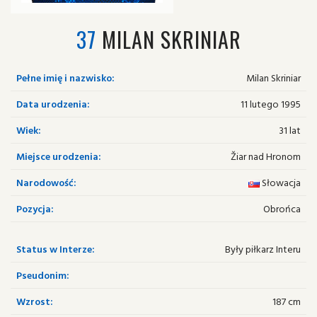
37
MILAN SKRINIAR
Pełne imię i nazwisko:
Milan Skriniar
Data urodzenia:
11 lutego 1995
Wiek:
31 lat
Miejsce urodzenia:
Žiar nad Hronom
Narodowość:
Słowacja
Pozycja:
Obrońca
Status w Interze:
Były piłkarz Interu
Pseudonim:
Wzrost:
187 cm