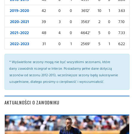
2019-2020
42
0
0
3612'
10
1
3.63
2020-2021
39
3
0
3563'
2
0
7.10
2021-2022
48
4
0
4642'
5
0
7.33
2022-2023
31
0
1
2569'
5
1
6.22
* Wyświetlone sezony mogą nie być wszystkimi sezonami, które
dany zawodnik rozegrał w Interze. Posiadamy pełne dane dotyczą
sezonów od sezonu 2012-2013, wcześniejsze sezony będą sukcesywnie
uzupełniane, dlatego prosimy o cierpliwość i wyrozumiałość.
AKTUALNOŚCI O ZAWODNIKU