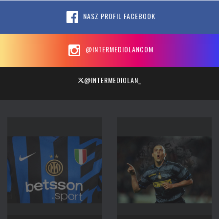
NASZ PROFIL FACEBOOK
@INTERMEDIOLANCOM
@INTERMEDIOLAN_