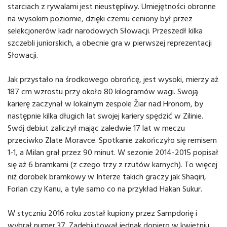
starciach z rywalami jest nieustępliwy. Umiejętności obronne
na wysokim poziomie, dzięki czemu ceniony był przez
selekcjonerów kadr narodowych Słowacji. Przeszedł kilka
szczebli juniorskich, a obecnie gra w pierwszej reprezentacji
Słowacji.
Jak przystało na środkowego obrońcę, jest wysoki, mierzy aż
187 cm wzrostu przy około 80 kilogramów wagi. Swoją
karierę zaczynał w lokalnym zespole Žiar nad Hronom, by
następnie kilka długich lat swojej kariery spędzić w Zilinie.
Swój debiut zaliczył mając zaledwie 17 lat w meczu
przeciwko Zlate Moravce. Spotkanie zakończyło się remisem
1-1, a Milan grał przez 90 minut. W sezonie 2014-2015 popisał
się aż 6 bramkami (z czego trzy z rzutów karnych). To więcej
niż dorobek bramkowy w Interze takich graczy jak Shaqiri,
Forlan czy Kanu, a tyle samo co na przykład Hakan Sukur.
W styczniu 2016 roku został kupiony przez Sampdorię i
wybrał numer 37. Zadebiutował jednak dopiero w kwietniu,