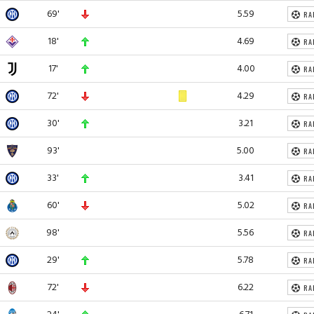
69'
5.59
RA
18'
4.69
RA
17'
4.00
RA
72'
4.29
RA
30'
3.21
RA
93'
5.00
RA
33'
3.41
RA
60'
5.02
RA
98'
5.56
RA
29'
5.78
RA
72'
6.22
RA
24'
6.71