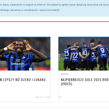
re dany zawodnik rozegrał w Interze. Posiadamy pełne dane dotyczą sezonów od sez
dlatego prosimy o cierpliwość i wyrozumiałość.
OGÓLNA
M LEPSZY NIŻ DZEKO I LUKAKU
NAJPIĘKNIEJSZE GOLE 2023 ROK
(VIDEO)
Marek Sudoł
[0]