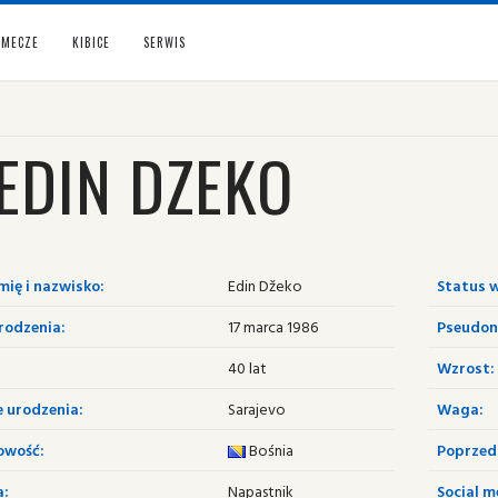
MECZE
KIBICE
SERWIS
EDIN DZEKO
mię i nazwisko:
Edin Džeko
Status w
rodzenia:
17 marca 1986
Pseudon
40 lat
Wzrost:
e urodzenia:
Sarajevo
Waga:
owość:
Bośnia
Poprzedn
a:
Napastnik
Social m