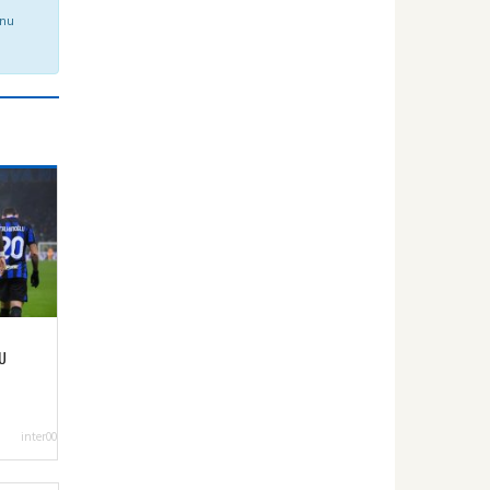
onu
U
inter00