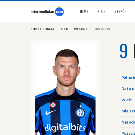
NEWS
KLUB
ZESPÓŁ
STRONA GŁÓWNA
KLUB
PIŁKARZE
EDIN DZEKO
9
Pełne i
Data u
Wiek:
Miejsc
Narod
Pozycj