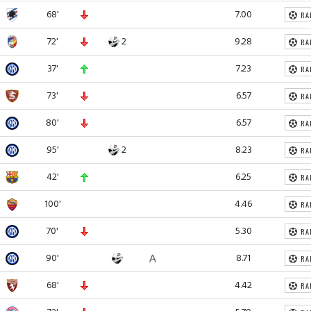
68'
7.00
RA
72'
2
9.28
RA
37'
7.23
RA
73'
6.57
RA
80'
6.57
RA
95'
2
8.23
RA
42'
6.25
RA
100'
4.46
RA
70'
5.30
RA
90'
8.71
RA
68'
4.42
RA