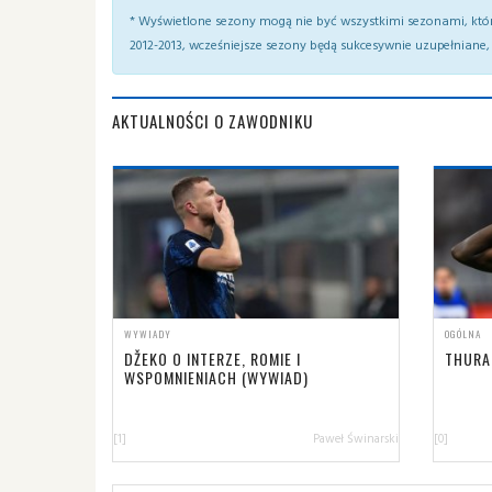
* Wyświetlone sezony mogą nie być wszystkimi sezonami, któ
2012-2013, wcześniejsze sezony będą sukcesywnie uzupełniane, 
AKTUALNOŚCI O ZAWODNIKU
WYWIADY
OGÓLNA
DŽEKO O INTERZE, ROMIE I
THURA
WSPOMNIENIACH (WYWIAD)
[1]
Paweł Świnarski
[0]