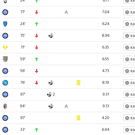
RA
77'
7.04
RA
24'
6.24
RA
75'
8.96
RA
71'
6.35
RA
59'
6.55
RA
56'
4.73
RA
76'
8.19
RA
97'
2
9.31
RA
94'
9.13
RA
97'
4.20
RA
33'
6.44
RA