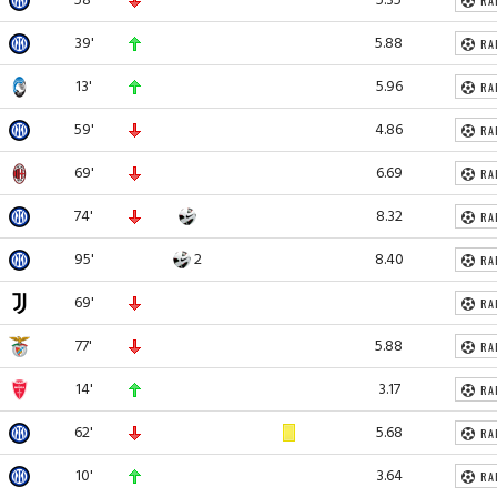
RA
39'
5.88
RA
13'
5.96
RA
59'
4.86
RA
69'
6.69
RA
74'
8.32
RA
95'
2
8.40
RA
69'
RA
77'
5.88
RA
14'
3.17
RA
62'
5.68
RA
10'
3.64
RA