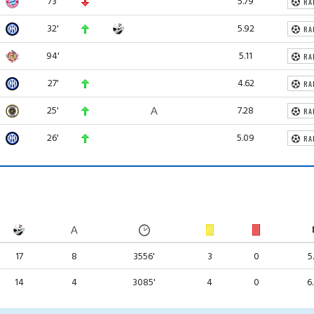
73'
5.79
RA
32'
5.92
RA
94'
5.11
RA
27'
4.62
RA
25'
7.28
RA
26'
5.09
RA
17
8
3556'
3
0
5
14
4
3085'
4
0
6