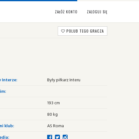
ZAŁÓŻ KONTO
ZALOGUJ SIĘ
POLUB TEGO GRACZA
 Interze:
Były piłkarz Interu
im:
193 cm
80 kg
i klub:
AS Roma
edia: