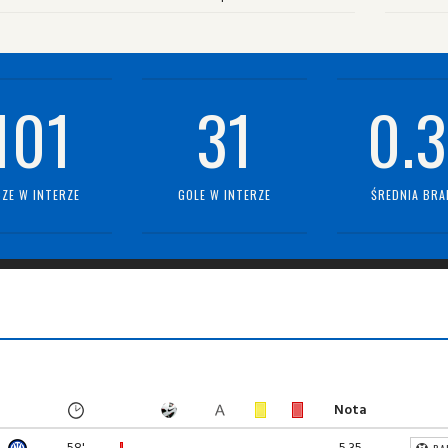
101
31
0.3
ZE W INTERZE
GOLE W INTERZE
ŚREDNIA BRA
Nota
58'
5.35