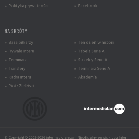
» Polityka prywatności
» Facebook
NA SKRÓTY
» Baza piłkarzy
» Ten dzień w historii
» Rywale Interu
» Tabela Serie A
» Terminarz
» Strzelcy Serie A
» Transfery
» Terminarz Serie A
» Kadra Interu
» Akademia
» Piotr Zieliński
© Copyright © 2002-2026 intermediolan.com Nieoficjalny serwis klubu Inter