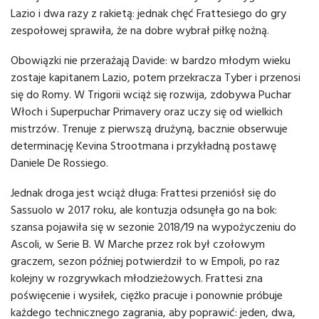
Lazio i dwa razy z rakietą: jednak chęć Frattesiego do gry
zespołowej sprawiła, że ​​na dobre wybrał piłkę nożną.
Obowiązki nie przerażają Davide: w bardzo młodym wieku
zostaje kapitanem Lazio, potem przekracza Tyber i przenosi
się do Romy. W Trigorii wciąż się rozwija, zdobywa Puchar
Włoch i Superpuchar Primavery oraz uczy się od wielkich
mistrzów. Trenuje z pierwszą drużyną, bacznie obserwuje
determinację Kevina Strootmana i przykładną postawę
Daniele De Rossiego.
Jednak droga jest wciąż długa: Frattesi przeniósł się do
Sassuolo w 2017 roku, ale kontuzja odsunęła go na bok:
szansa pojawiła się w sezonie 2018/19 na wypożyczeniu do
Ascoli, w Serie B. W Marche przez rok był czołowym
graczem, sezon później potwierdził to w Empoli, po raz
kolejny w rozgrywkach młodzieżowych. Frattesi zna
poświęcenie i wysiłek, ciężko pracuje i ponownie próbuje
każdego technicznego zagrania, aby poprawić: jeden, dwa,