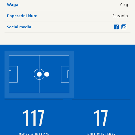
Waga:
0 kg
Poprzedni klub:
Sassuolo
Social media:
117
17
MECZE W INTERZE
GOLE W INTERZE