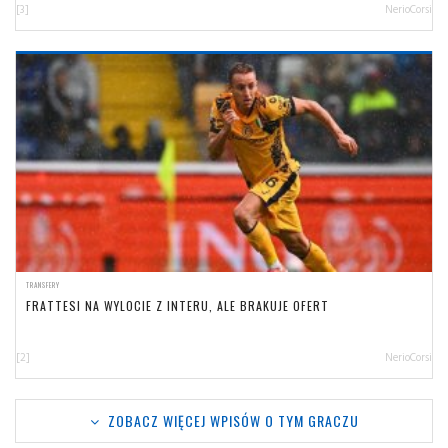
[3]
NerioCorsi
TRANSFERY
FRATTESI NA WYLOCIE Z INTERU, ALE BRAKUJE OFERT
[2]
NerioCorsi
ZOBACZ WIĘCEJ WPISÓW O TYM GRACZU