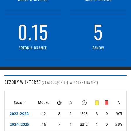
0.15
5
ŚREDNIA BRAMEK
FANÓW
SEZONY W INTERZE
(ZNAJDUJĄCE SIĘ W NASZEJ BAZIE*)
Sezon
Mecze
N
2023-2024
42
8
5
1768'
3
0
6.65
2024-2025
46
7
1
2212'
1
0
5.98