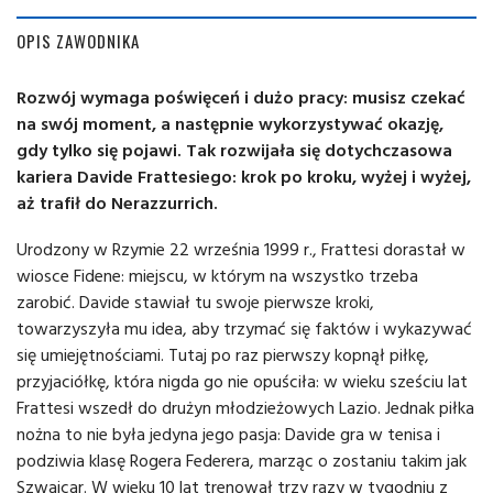
OPIS ZAWODNIKA
Rozwój wymaga poświęceń i dużo pracy: musisz czekać
na swój moment, a następnie wykorzystywać okazję,
gdy tylko się pojawi. Tak rozwijała się dotychczasowa
kariera Davide Frattesiego: krok po kroku, wyżej i wyżej,
aż trafił do Nerazzurrich.
Urodzony w Rzymie 22 września 1999 r., Frattesi dorastał w
wiosce Fidene: miejscu, w którym na wszystko trzeba
zarobić. Davide stawiał tu swoje pierwsze kroki,
towarzyszyła mu idea, aby trzymać się faktów i wykazywać
się umiejętnościami. Tutaj po raz pierwszy kopnął piłkę,
przyjaciółkę, która nigda go nie opuściła: w wieku sześciu lat
Frattesi wszedł do drużyn młodzieżowych Lazio. Jednak piłka
nożna to nie była jedyna jego pasja: Davide gra w tenisa i
podziwia klasę Rogera Federera, marząc o zostaniu takim jak
Szwajcar. W wieku 10 lat trenował trzy razy w tygodniu z