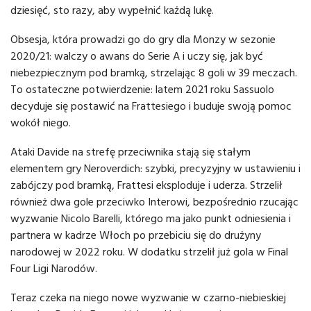
dziesięć, sto razy, aby wypełnić każdą lukę.
Obsesja, która prowadzi go do gry dla Monzy w sezonie
2020/21: walczy o awans do Serie A i uczy się, jak być
niebezpiecznym pod bramką, strzelając 8 goli w 39 meczach.
To ostateczne potwierdzenie: latem 2021 roku Sassuolo
decyduje się postawić na Frattesiego i buduje swoją pomoc
wokół niego.
Ataki Davide na strefę przeciwnika stają się stałym
elementem gry Neroverdich: szybki, precyzyjny w ustawieniu i
zabójczy pod bramką, Frattesi eksploduje i uderza. Strzelił
również dwa gole przeciwko Interowi, bezpośrednio rzucając
wyzwanie Nicolo Barelli, którego ma jako punkt odniesienia i
partnera w kadrze Włoch po przebiciu się do drużyny
narodowej w 2022 roku. W dodatku strzelił już gola w Final
Four Ligi Narodów.
Teraz czeka na niego nowe wyzwanie w czarno-niebieskiej