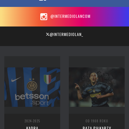
@INTERMEDIOLANCOM
@INTERMEDIOLAN_
2024-2025
OD 1908 ROKU
KADRA
BAZA PIŁKARZY