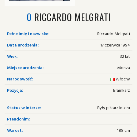
0
RICCARDO MELGRATI
Pełne imię i nazwisko:
Riccardo Melgrati
Data urodzenia:
17 czerwca 1994
Wiek:
32 lat
Miejsce urodzenia:
Monza
Narodowość:
Włochy
Pozycja:
Bramkarz
Status w Interze:
Były piłkarz Interu
Pseudonim:
Wzrost:
188 cm