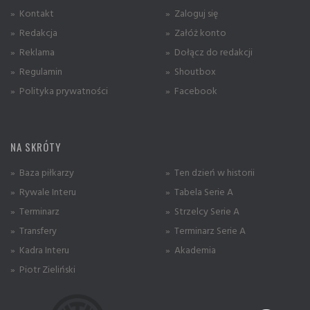
» Kontakt
» Zaloguj się
» Redakcja
» Załóż konto
» Reklama
» Dołącz do redakcji
» Regulamin
» Shoutbox
» Polityka prywatności
» Facebook
NA SKRÓTY
» Baza piłkarzy
» Ten dzień w historii
» Rywale Interu
» Tabela Serie A
» Terminarz
» Strzelcy Serie A
» Transfery
» Terminarz Serie A
» Kadra Interu
» Akademia
» Piotr Zieliński