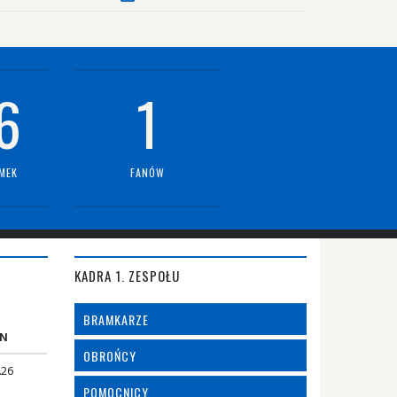
6
1
MEK
FANÓW
KADRA 1. ZESPOŁU
BRAMKARZE
N
OBROŃCY
.26
POMOCNICY