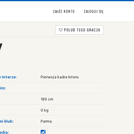
ZAŁÓŻ KONTO
ZALOGUJ SIĘ
POLUB TEGO GRACZA
Y
 Interze:
Pierwsza kadra Interu
im:
189 cm
0 kg
i klub:
Parma
edia: