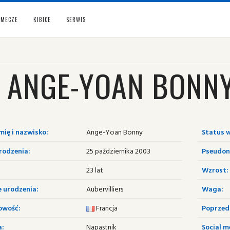
MECZE
KIBICE
SERWIS
ANGE-YOAN BONN
mię i nazwisko:
Ange-Yoan Bonny
Status w
rodzenia:
25 października 2003
Pseudon
23 lat
Wzrost:
e urodzenia:
Aubervilliers
Waga:
owość:
Francja
Poprzedn
a:
Napastnik
Social m