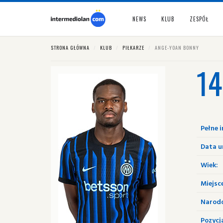
NEWS
KLUB
ZESPÓŁ
STRONA GŁÓWNA
KLUB
PIŁKARZE
ANGE-YOAN BONNY
14
Pełne i
Data u
Wiek:
Miejsc
Narod
Pozycj