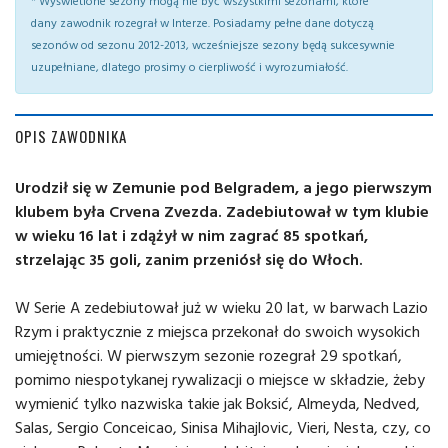
* Wyświetlone sezony mogą nie być wszystkimi sezonami, które
dany zawodnik rozegrał w Interze. Posiadamy pełne dane dotyczą
sezonów od sezonu 2012-2013, wcześniejsze sezony będą sukcesywnie
uzupełniane, dlatego prosimy o cierpliwość i wyrozumiałość.
OPIS ZAWODNIKA
Urodził się w Zemunie pod Belgradem, a jego pierwszym
klubem była Crvena Zvezda. Zadebiutował w tym klubie
w wieku 16 lat i zdążył w nim zagrać 85 spotkań,
strzelając 35 goli, zanim przeniósł się do Włoch.
W Serie A zedebiutował już w wieku 20 lat, w barwach Lazio
Rzym i praktycznie z miejsca przekonał do swoich wysokich
umiejętności. W pierwszym sezonie rozegrał 29 spotkań,
pomimo niespotykanej rywalizacji o miejsce w składzie, żeby
wymienić tylko nazwiska takie jak Boksić, Almeyda, Nedved,
Salas, Sergio Conceicao, Sinisa Mihajlovic, Vieri, Nesta, czy, co