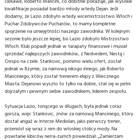
ciekawe, Roberto Mancini, co dobitnie pokazuje, jak wysokie
kwalifikacje posiadał bardzo młody wtedy Dejan. Jeśli
dodamy, że Lazio zdobyło wtedy wicemistrzostwo Włoch i
Puchar Zdobywców Pucharów, to mamy kompletne
spojrzenie na umiejętności naszego zawodnika. W kolejnym
sezonie było jeszcze lepiej, bo Lazio zdobyło Mistrzostwo
Włoch. Klub popadł jednak w tarapaty finansowe i musiał
sprzedać najlepszych zawodników, z Nedvedem, Nestą i
Crespo na czele. Stankovic, pomimo wielu ofert, został
jednak w Rzymie, za namową nikogo innego, jak Roberto
Manciniego, który został trenerem ekipy z Wiecznego
Miasta. Dejanowi wyszło to tylko na dobre, stał się w pełni
dojrzałym i pewnym siebie zawodnikiem, liderem zespołu.
Sytuacja Lazio, tonącego w długach, była jednak coraz
gorsza, więc Stankovic, znów za namową Manciniego, który
dostał angaż w Interze Mediolan, jako pierwszy trener,
przeniósł się wraz z nim do włoskiej stolicy mody. Na
powitanie kibiców nerra-zurrich powiedział: „Zamierzam