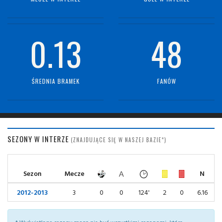
0.13
48
ŚREDNIA BRAMEK
FANÓW
SEZONY W INTERZE
(ZNAJDUJĄCE SIĘ W NASZEJ BAZIE*)
Sezon
Mecze
N
2012-2013
3
0
0
124'
2
0
6.16