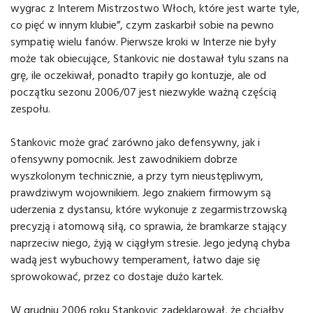
wygrac z Interem Mistrzostwo Włoch, które jest warte tyle,
co pięć w innym klubie”, czym zaskarbił sobie na pewno
sympatię wielu fanów. Pierwsze kroki w Interze nie były
może tak obiecujące, Stankovic nie dostawał tylu szans na
grę, ile oczekiwał, ponadto trapiły go kontuzje, ale od
początku sezonu 2006/07 jest niezwykle ważną częścią
zespołu.
Stankovic może grać zarówno jako defensywny, jak i
ofensywny pomocnik. Jest zawodnikiem dobrze
wyszkolonym technicznie, a przy tym nieustępliwym,
prawdziwym wojownikiem. Jego znakiem firmowym są
uderzenia z dystansu, które wykonuje z zegarmistrzowską
precyzją i atomową siłą, co sprawia, że bramkarze stający
naprzeciw niego, żyją w ciągłym stresie. Jego jedyną chyba
wadą jest wybuchowy temperament, łatwo daje się
sprowokować, przez co dostaje dużo kartek.
W grudniu 2006 roku Stankovic zadeklarował, że chciałby