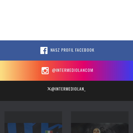
NASZ PROFIL FACEBOOK
@INTERMEDIOLANCOM
@INTERMEDIOLAN_