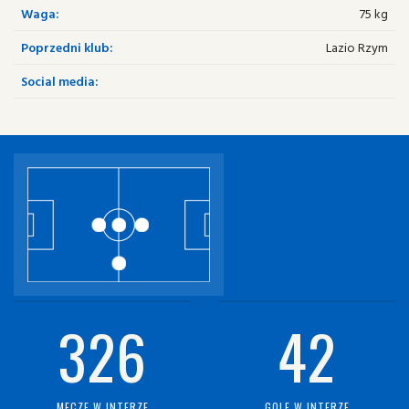
Waga:
75 kg
Poprzedni klub:
Lazio Rzym
Social media:
326
42
MECZE W INTERZE
GOLE W INTERZE