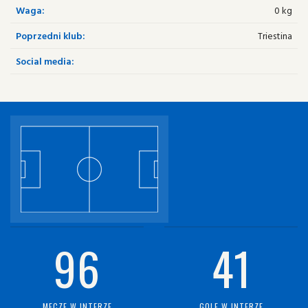
Waga:
0 kg
Poprzedni klub:
Triestina
Social media:
96
41
MECZE W INTERZE
GOLE W INTERZE