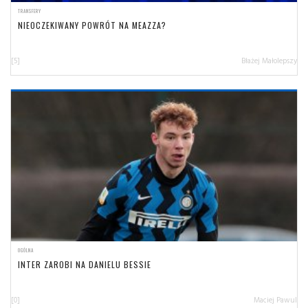
TRANSFERY
NIEOCZEKIWANY POWRÓT NA MEAZZA?
[5]
Błażej Małolepszy
OGÓLNA
INTER ZAROBI NA DANIELU BESSIE
[0]
Maciej Pawul