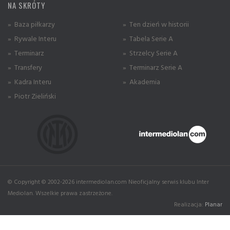
NA SKRÓTY
» Baza piłkarzy
» Ten dzień w historii
» Rywale Interu
» Tabela Serie A
» Terminarz
» Strzelcy Serie A
» Transfery
» Terminarz Serie A
» Kadra Interu
» Akademia
» Piotr Zieliński
© Copyright © 2002-2026 intermediolan.com Nieoficjalny serwis klubu Inter
Mediolan. Wszelkie prawa zastrzeżone.
Realizacja:
Planar