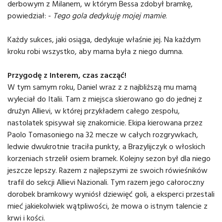
derbowym z Milanem, w którym Bessa zdobył bramkę,
powiedział: -
Tego gola dedykuję mojej mamie
.
Każdy sukces, jaki osiąga, dedykuje właśnie jej. Na każdym
kroku robi wszystko, aby mama była z niego dumna.
Przygodę z Interem, czas zacząć!
W tym samym roku, Daniel wraz z z najbliższą mu mamą
wyleciał do Italii. Tam z miejsca skierowano go do jednej z
drużyn Allievi, w której przykładem całego zespołu,
nastolatek spisywał się znakomicie. Ekipa kierowana przez
Paolo Tomasoniego na 32 mecze w całych rozgrywkach,
ledwie dwukrotnie traciła punkty, a Brazylijczyk o włoskich
korzeniach strzelił osiem bramek. Kolejny sezon był dla niego
jeszcze lepszy. Razem z najlepszymi ze swoich rówieśników
trafil do sekcji Allievi Nazionali. Tym razem jego całoroczny
dorobek bramkowy wyniósł dziewięć goli, a eksperci przestali
mieć jakiekolwiek wątpliwości, że mowa o istnym talencie z
krwi i kości.