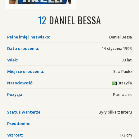
12
DANIEL BESSA
Pełne imię i nazwisko:
Daniel Bessa
Data urodzenia:
14 stycznia 1993
Wiek:
33 lat
Miejsce urodzenia:
Sao Paulo
Narodowość:
Brazylia
Pozycja:
Pomocnik
Status w Interze:
Były piłkarz Interu
Pseudonim:
-
Wzrost:
173 cm