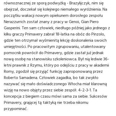
równoznacznej ze sporą podwyżką - Brazylijczyk, nim się
obejrzał, doczekał się kolejnego niemałego wyróżnienia. Na
początku wakacji nowym opiekunem dorosłego zespołu
Nerazzurrich został znany z pracy w Genoi, Gian Piero
Gasperini. Ten sam człowiek, niedługo później jako jednego z
kilku graczy Primavery zabrał 18-latka na obóz do Pinzolo,
gdzie ten otrzymał wyśmienitą lekcję doskonalenia swoich
umiejętności. Po pracowitym zgrupowaniu, utalentowany
pomocnik powrócił do Primavery, gdzie zastał już jednak
nową osobę na stanowisku szkoleniowca. Był nią ledwie 36-
letni prawnik z Rzymu, który po odejściu z pracy w akademii
Romy, zgodził się przyjąć funkcję zaproponowaną przez
Roberto Samadena. Człowiek zagadka, bo tak zwykło
nazywać się mało doświadczonego Włocha miał klarowną
wizję na nowo objęty przez siebie zespół. 4-2-3-1. Ta
koncepcja z biegiem czasu mówi sama za siebie. Sukcesów
Primavery, grającej tą taktyką nie trzeba nikomu
przypominać.