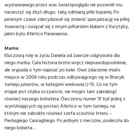
wyznawanego przez was światopoglądu nie pozwolił mu
nacieszyć się zbyt długo, taką odmianą piłki kopanej. Po
pewnym czasie zdecydował się zmienić specjalizację na piłkę
trawiastą i związał się z innym piłkarskim klubem z Kurytyby,
jakim było Atletico Paranaense.
Mama
Kluczową rolę w życiu Daniela od zawsze odgrywała dla
niego matka. Cała historia brzmi wręcz nieprawdopodobnie,
ale wypada o tym napisać po kolei. Owe zdarzenie miało
miejsce w 2008 roku podczas odbywającego się w Brazylii
turnieju juniorów, w kategorii wiekowej U-15. Co na tym
etapie jest chyba oczywiste, nie mogło tam zabraknąć
również naszego bohatera. Ówczesny numer '8' był jedną z
wyróżniających się postaci Atletico w tym turnieju, na
którym nie zabrakło również szefa scoutów Interu –
Pierluigiego Casiraghiego. Po jednym z meczów, podeszła do
niego kobieta…