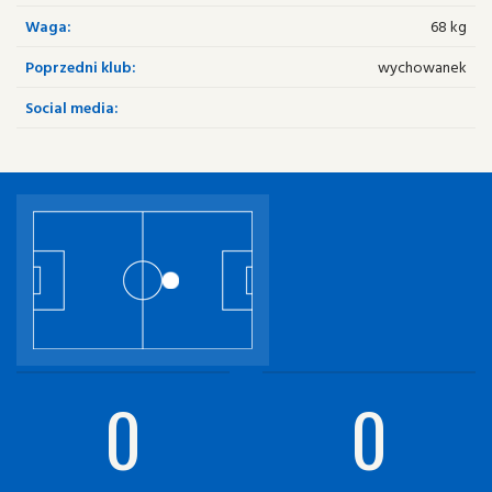
Waga:
68 kg
Poprzedni klub:
wychowanek
Social media:
0
0