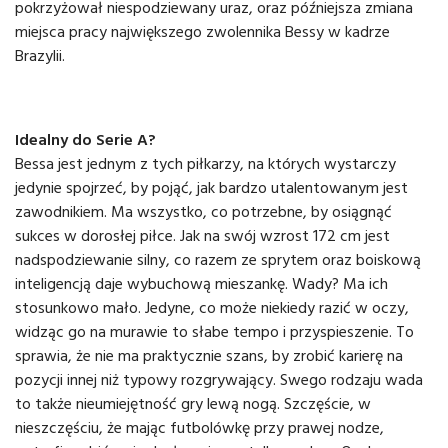
pokrzyżował niespodziewany uraz, oraz późniejsza zmiana
miejsca pracy największego zwolennika Bessy w kadrze
Brazylii.
Idealny do Serie A?
Bessa jest jednym z tych piłkarzy, na których wystarczy
jedynie spojrzeć, by pojąć, jak bardzo utalentowanym jest
zawodnikiem. Ma wszystko, co potrzebne, by osiągnąć
sukces w dorosłej piłce. Jak na swój wzrost 172 cm jest
nadspodziewanie silny, co razem ze sprytem oraz boiskową
inteligencją daje wybuchową mieszankę. Wady? Ma ich
stosunkowo mało. Jedyne, co może niekiedy razić w oczy,
widząc go na murawie to słabe tempo i przyspieszenie. To
sprawia, że nie ma praktycznie szans, by zrobić karierę na
pozycji innej niż typowy rozgrywający. Swego rodzaju wada
to także nieumiejętność gry lewą nogą. Szczęście, w
nieszczęściu, że mając futbolówkę przy prawej nodze,