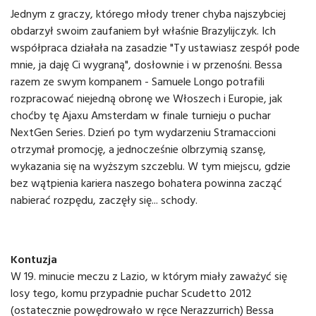
Jednym z graczy, którego młody trener chyba najszybciej
obdarzył swoim zaufaniem był właśnie Brazylijczyk. Ich
współpraca działała na zasadzie "Ty ustawiasz zespół pode
mnie, ja daję Ci wygraną", dosłownie i w przenośni. Bessa
razem ze swym kompanem - Samuele Longo potrafili
rozpracować niejedną obronę we Włoszech i Europie, jak
choćby tę Ajaxu Amsterdam w finale turnieju o puchar
NextGen Series. Dzień po tym wydarzeniu Stramaccioni
otrzymał promocję, a jednocześnie olbrzymią szansę,
wykazania się na wyższym szczeblu. W tym miejscu, gdzie
bez wątpienia kariera naszego bohatera powinna zacząć
nabierać rozpędu, zaczęły się... schody.
Kontuzja
W 19. minucie meczu z Lazio, w którym miały zaważyć się
losy tego, komu przypadnie puchar Scudetto 2012
(ostatecznie powędrowało w ręce Nerazzurrich) Bessa