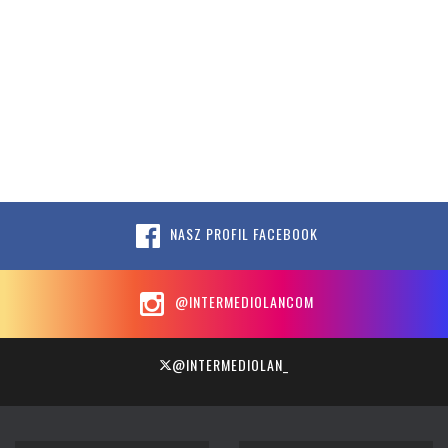
NASZ PROFIL FACEBOOK
@INTERMEDIOLANCOM
@INTERMEDIOLAN_