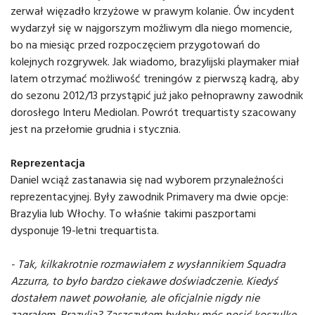
zerwał więzadło krzyżowe w prawym kolanie. Ów incydent
wydarzył się w najgorszym możliwym dla niego momencie,
bo na miesiąc przed rozpoczęciem przygotowań do
kolejnych rozgrywek. Jak wiadomo, brazylijski playmaker miał
latem otrzymać możliwość treningów z pierwszą kadrą, aby
do sezonu 2012/13 przystąpić już jako pełnoprawny zawodnik
dorosłego Interu Mediolan. Powrót trequartisty szacowany
jest na przełomie grudnia i stycznia.
Reprezentacja
Daniel wciąż zastanawia się nad wyborem przynależności
reprezentacyjnej. Były zawodnik Primavery ma dwie opcje:
Brazylia lub Włochy. To właśnie takimi paszportami
dysponuje 19-letni trequartista.
- Tak, kilkakrotnie rozmawiałem z wysłannikiem Squadra
Azzurra, to było bardzo ciekawe doświadczenie. Kiedyś
dostałem nawet powołanie, ale oficjalnie nigdy nie
zagrałem. Brazylia? Zaszczytem byłoby móc nosić koszulkę