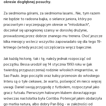
okresie dogłębnej posuchy.
Za siedmioma górami, za siedmioma lasami... Nie, tym razem
nie będzie to radosna bajka, o sielance juniora, który po
pracowitym i wyczerpującym okresie w "młodzikach",
doczekał się upragnionej szansy w dorosłej drużynie,
prowadzonej przez dobrze znanego mu trenera. Choć jeszcze
kilka miesięcy wstecz wszystko zapowiadało się dla tego 19-
letniego (wtedy jeszcze) szczęściarza wręcz bajecznie.
Jak każdą historię, tak i tę, należy jednak rozpocząć od
początku. Bessa urodził się 14 stycznia 1993 roku w (jak
twierdzą przypuszczenia) rodzinie włoskich imigrantów, w
Sao Paulo. Jego początki oraz kulisy przenosin do włoskiego
Interu są o tyle ciekawe, że warto, poświęcić im nieco więcej
uwagi. Daniel swoją przygodę z futbolem, rozpoczynał jako
gracz futsalu. Pierwszym halowym klubem dorastającego
wówczas nastolatka była Coritiba. Potencjał jakim obdarzyła
go matka natura, albo dobry Pan Bóg - w zależności od