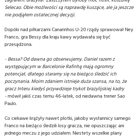
Selecao. Obie możlwości są naprawdę kuszące, ale ja jeszcze
nie podjąłem ostatecznej decyzji.
Dopóki nad piłkarzami Canarinhos U-20 rządy sprawował Ney
Franco, gra Bessy dla kraju kawy wydawała się być
przesądzona.
- Bessa? Od dawna go obserwujemy. Daniel razem z
występującym w Barcelonie Rafinhą mają ogromny
potencjał, dlatego staramy się na bieżąco śledzić ich
poczynania. Moim zdaniem istnieje duża szansa, na to, że
gracz Interu kiedyś przywdzieje trykot brazylijskiej kadry
-
mówił jakiś czas temu 46-latek, od niedawna trener Sao
Paulo.
Co ciekawe krążyły nawet plotki, jakoby wysłannicy samego
Franco na bieżąco śledzili losy gracza, nie opuszczając ani
jednego meczu z jego udziałem. Niestety wszelkie plany