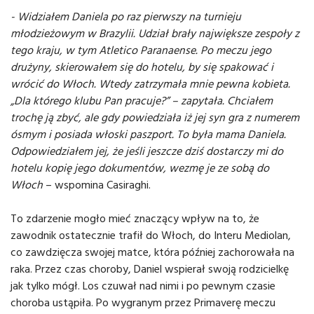
- Widziałem Daniela po raz pierwszy na turnieju
młodzieżowym w Brazylii. Udział brały największe zespoły z
tego kraju, w tym Atletico Paranaense. Po meczu jego
drużyny, skierowałem się do hotelu, by się spakować i
wrócić do Włoch. Wtedy zatrzymała mnie pewna kobieta.
„Dla którego klubu Pan pracuje?” – zapytała. Chciałem
trochę ją zbyć, ale gdy powiedziała iż jej syn gra z numerem
ósmym i posiada włoski paszport. To była mama Daniela.
Odpowiedziałem jej, że jeśli jeszcze dziś dostarczy mi do
hotelu kopię jego dokumentów, wezmę je ze sobą do
Włoch
– wspomina Casiraghi.
To zdarzenie mogło mieć znaczący wpływ na to, że
zawodnik ostatecznie trafił do Włoch, do Interu Mediolan,
co zawdzięcza swojej matce, która później zachorowała na
raka. Przez czas choroby, Daniel wspierał swoją rodzicielkę
jak tylko mógł. Los czuwał nad nimi i po pewnym czasie
choroba ustąpiła. Po wygranym przez Primaverę meczu