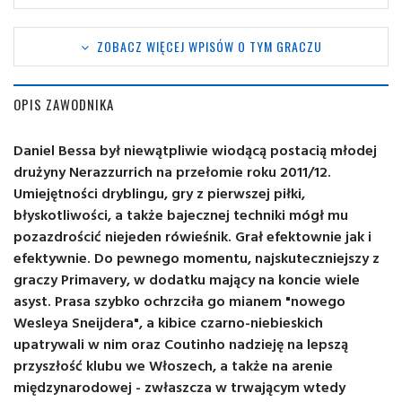
ZOBACZ WIĘCEJ WPISÓW O TYM GRACZU
OPIS ZAWODNIKA
Daniel Bessa był niewątpliwie wiodącą postacią młodej
drużyny Nerazzurrich na przełomie roku 2011/12.
Umiejętności dryblingu, gry z pierwszej piłki,
błyskotliwości, a także bajecznej techniki mógł mu
pozazdrościć niejeden rówieśnik. Grał efektownie jak i
efektywnie. Do pewnego momentu, najskuteczniejszy z
graczy Primavery, w dodatku mający na koncie wiele
asyst. Prasa szybko ochrzciła go mianem "nowego
Wesleya Sneijdera", a kibice czarno-niebieskich
upatrywali w nim oraz Coutinho nadzieję na lepszą
przyszłość klubu we Włoszech, a także na arenie
międzynarodowej - zwłaszcza w trwającym wtedy