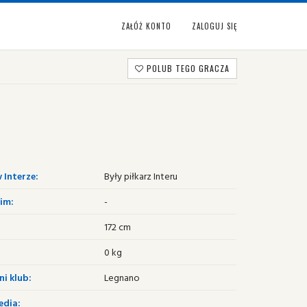
ZAŁÓŻ KONTO
ZALOGUJ SIĘ
POLUB TEGO GRACZA
 Interze:
Były piłkarz Interu
im:
-
172 cm
0 kg
i klub:
Legnano
edia: