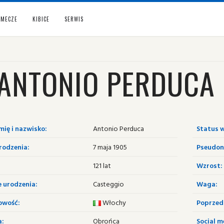
MECZE
KIBICE
SERWIS
ANTONIO PERDUCA
mię i nazwisko:
Antonio Perduca
Status w
rodzenia:
7 maja 1905
Pseudon
121 lat
Wzrost:
e urodzenia:
Casteggio
Waga:
owość:
Włochy
Poprzedn
a:
Obrońca
Social m