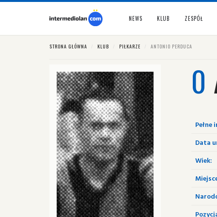
NEWS
KLUB
ZESPÓŁ
STRONA GŁÓWNA
KLUB
PIŁKARZE
ANTONIO PERDUCA
0
Pełne i
Data u
Wiek:
Miejsc
Narod
Pozycj