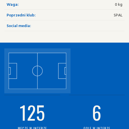
Waga:
0 kg
Poprzedni klub:
SPAL
Social media:
125
6
MECZE W INTERZE
GOLE W INTERZE