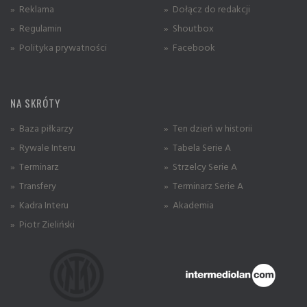
» Reklama
» Dołącz do redakcji
» Regulamin
» Shoutbox
» Polityka prywatności
» Facebook
NA SKRÓTY
» Baza piłkarzy
» Ten dzień w historii
» Rywale Interu
» Tabela Serie A
» Terminarz
» Strzelcy Serie A
» Transfery
» Terminarz Serie A
» Kadra Interu
» Akademia
» Piotr Zieliński