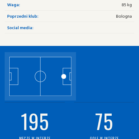
Waga:
85 kg
Poprzedni klub:
Bologna
Social media:
195
75
MECZE W INTERZE
GOLE W INTERZE