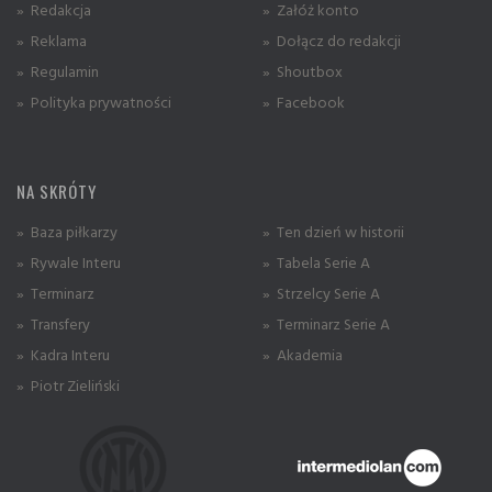
» Redakcja
» Załóż konto
» Reklama
» Dołącz do redakcji
» Regulamin
» Shoutbox
» Polityka prywatności
» Facebook
NA SKRÓTY
» Baza piłkarzy
» Ten dzień w historii
» Rywale Interu
» Tabela Serie A
» Terminarz
» Strzelcy Serie A
» Transfery
» Terminarz Serie A
» Kadra Interu
» Akademia
» Piotr Zieliński