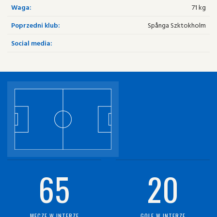
Waga:
71 kg
Poprzedni klub:
Spånga Szktokholm
Social media:
65
20
MECZE W INTERZE
GOLE W INTERZE