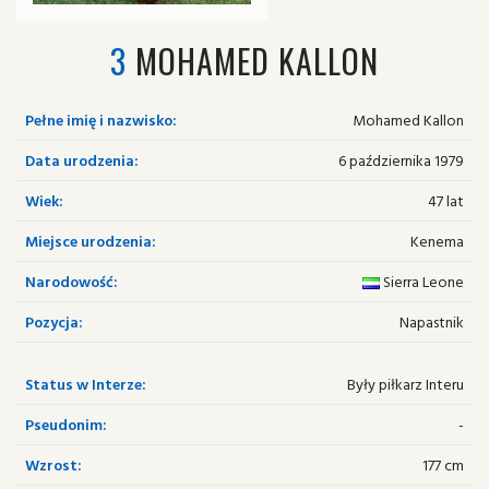
3
MOHAMED KALLON
Pełne imię i nazwisko:
Mohamed Kallon
Data urodzenia:
6 października 1979
Wiek:
47 lat
Miejsce urodzenia:
Kenema
Narodowość:
Sierra Leone
Pozycja:
Napastnik
Status w Interze:
Były piłkarz Interu
Pseudonim:
-
Wzrost:
177 cm