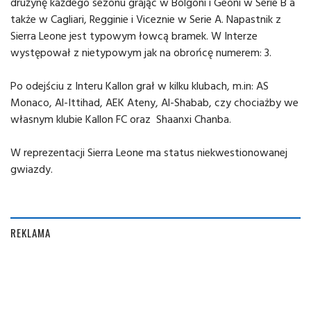
drużynę każdego sezonu grając w Bolgoni i Geoni w Serie B a
także w Cagliari, Regginie i Viceznie w Serie A. Napastnik z
Sierra Leone jest typowym łowcą bramek. W Interze
występował z nietypowym jak na obrońcę numerem: 3.
Po odejściu z Interu Kallon grał w kilku klubach, m.in: AS
Monaco, Al-Ittihad, AEK Ateny, Al-Shabab, czy chociażby we
własnym klubie Kallon FC oraz Shaanxi Chanba.
W reprezentacji Sierra Leone ma status niekwestionowanej
gwiazdy.
REKLAMA