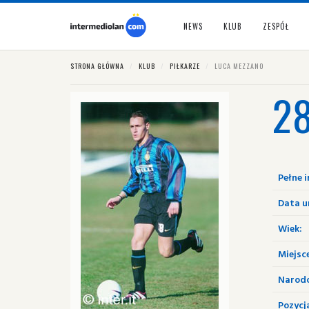
NEWS
KLUB
ZESPÓŁ
STRONA GŁÓWNA
KLUB
PIŁKARZE
LUCA MEZZANO
2
Pełne i
Data u
Wiek:
Miejsc
Narod
Pozycj