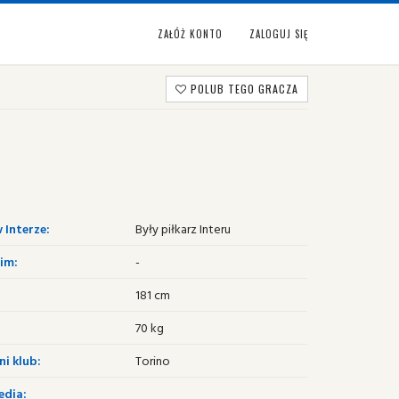
ZAŁÓŻ KONTO
ZALOGUJ SIĘ
POLUB TEGO GRACZA
 Interze:
Były piłkarz Interu
im:
-
181 cm
70 kg
i klub:
Torino
edia: