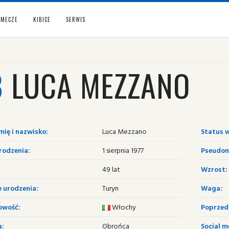
MECZE
KIBICE
SERWIS
8
LUCA MEZZANO
mię i nazwisko:
Luca Mezzano
Status w
rodzenia:
1 sierpnia 1977
Pseudon
49 lat
Wzrost:
e urodzenia:
Turyn
Waga:
owość:
Włochy
Poprzedn
a:
Obrońca
Social m