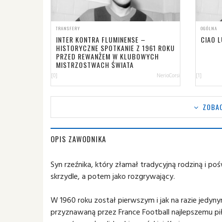
TRANSFERY
OGÓLNA
INTER KONTRA FLUMINENSE –
CIAO L
HISTORYCZNE SPOTKANIE Z 1961 ROKU
PRZED REWANŻEM W KLUBOWYCH
MISTRZOSTWACH ŚWIATA
[0]
NerioCorsi
[1]
ZOBAC
OPIS ZAWODNIKA
Syn rzeźnika, który złamał tradycyjną rodziną i poś
skrzydle, a potem jako rozgrywający.
W 1960 roku został pierwszym i jak na razie jedyny
przyznawaną przez France Football najlepszemu piłk