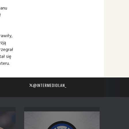
lanu
ł
rawiły,
yzją
rzegrał
ał się
teru.
@INTERMEDIOLAN_