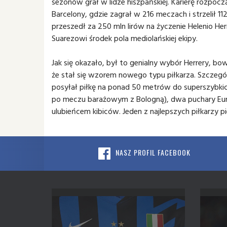
sezonów grał w lidze hiszpańskiej. Karierę rozpocz
Barcelony, gdzie zagrał w 216 meczach i strzelił 1
przeszedł za 250 mln lirów na życzenie Helenio He
Suarezowi środek pola mediolańskiej ekipy.
Jak się okazało, był to genialny wybór Herrery, bow
że stał się wzorem nowego typu piłkarza. Szczególn
posyłał piłkę na ponad 50 metrów do superszybkich
po meczu barażowym z Bologną), dwa puchary Europy
ulubieńcem kibiców. Jeden z najlepszych piłkarzy 
NASZ PROFIL FACEBOOK