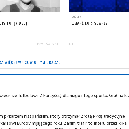
OGÓLNA
UISITO! (VIDEO)
ZMARŁ LUIS SUAREZ
Paweł Świnarski
[3]
Z WIĘCEJ WPISÓW O TYM GRACZU
więcił się futbolowi. Z korzyścią dla niego i tego sportu. Grał na 
m piłkarzem hiszpańskim, który otrzymał Złotą Piłkę tradycyjnie
arzowi Europy mijającego roku. Zanim trafił to Interu przez kilka