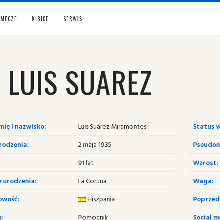
MECZE
KIBICE
SERWIS
0
LUIS SUAREZ
mię i nazwisko:
Luis Suárez Miramontes
Status w
rodzenia:
2 maja 1935
Pseudon
91 lat
Wzrost:
e urodzenia:
La Coruna
Waga:
owość:
Hiszpania
Poprzedn
a:
Pomocnik
Social m