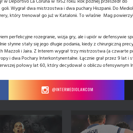
ął w Deportivo La Coruna w 1952 roku. Rok później przeszedł do
12 goli. Wygrał dwa mistrzostwa i dwa puchary Hiszpanii. Do Medio
rrery, który trenował go już w Katalonii. To właśnie Mag powierzy
iem perfekcyjne rozegranie, wizja gry, ale i upiór w defensywie sp
ie słynne stały się jego długie podania, kiedy z chirurgiczną prec
 Mazzoli i Jaira. Z Interem wygrał trzy mistrzostwa (a czwarte p
 i dwa Pochary Interkontynentalne. Łącznie grał przez 9 lat i st
pierwszej połowy lat 60, który decydował o obliczu ofensywnym In
@INTERMEDIOLANCOM