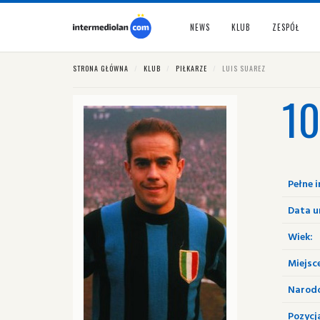
NEWS
KLUB
ZESPÓŁ
STRONA GŁÓWNA
KLUB
PIŁKARZE
LUIS SUAREZ
1
Pełne i
Data u
Wiek:
Miejsc
Narod
Pozycj