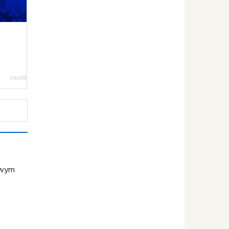
inter00
lewym