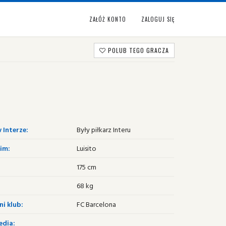
ZAŁÓŻ KONTO
ZALOGUJ SIĘ
POLUB TEGO GRACZA
 Interze:
Były piłkarz Interu
im:
Luisito
175 cm
68 kg
i klub:
FC Barcelona
edia: