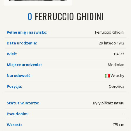
0
FERRUCCIO GHIDINI
Pełne imię i nazwisko:
Ferruccio Ghidini
Data urodzenia:
29 lutego 1912
Wiek:
114 lat
Miejsce urodzenia:
Mediolan
Narodowość:
Włochy
Pozycja:
Obrońca
Status w Interze:
Były piłkarz Interu
Pseudonim:
-
Wzrost:
175 cm