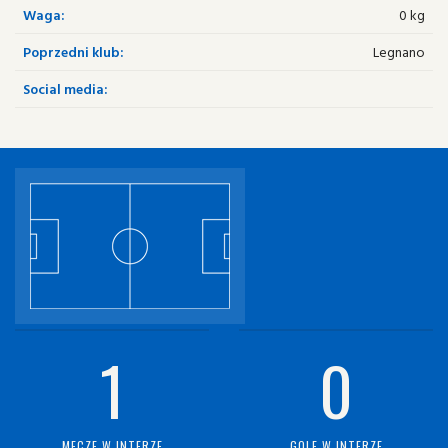
Waga:
0 kg
Poprzedni klub:
Legnano
Social media:
1
0
MECZE W INTERZE
GOLE W INTERZE