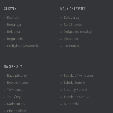
SERWIS
BĄDŹ AKTYWNY
» Kontakt
» Zaloguj się
» Redakcja
» Załóż konto
» Reklama
» Dołącz do redakcji
» Regulamin
» Shoutbox
» Polityka prywatności
» Facebook
NA SKRÓTY
» Baza piłkarzy
» Ten dzień w historii
» Rywale Interu
» Tabela Serie A
» Terminarz
» Strzelcy Serie A
» Transfery
» Terminarz Serie A
» Kadra Interu
» Akademia
» Piotr Zieliński