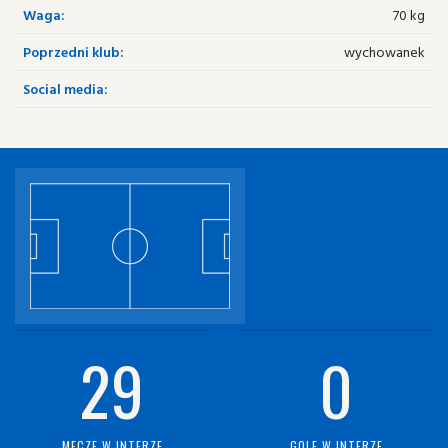
Waga:
70 kg
Poprzedni klub:
wychowanek
Social media:
29
0
MECZE W INTERZE
GOLE W INTERZE