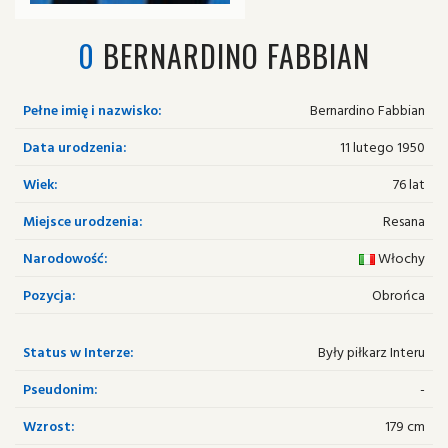
0
BERNARDINO FABBIAN
Pełne imię i nazwisko:
Bernardino Fabbian
Data urodzenia:
11 lutego 1950
Wiek:
76 lat
Miejsce urodzenia:
Resana
Narodowość:
Włochy
Pozycja:
Obrońca
Status w Interze:
Były piłkarz Interu
Pseudonim:
-
Wzrost:
179 cm