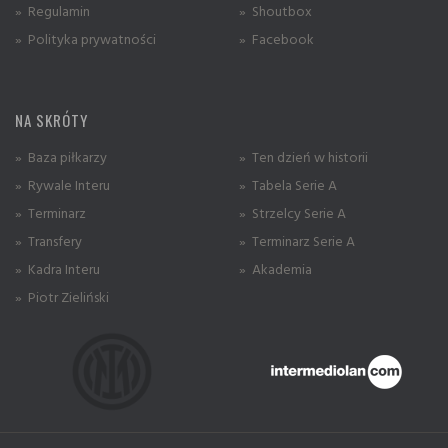
» Regulamin
» Shoutbox
» Polityka prywatności
» Facebook
NA SKRÓTY
» Baza piłkarzy
» Ten dzień w historii
» Rywale Interu
» Tabela Serie A
» Terminarz
» Strzelcy Serie A
» Transfery
» Terminarz Serie A
» Kadra Interu
» Akademia
» Piotr Zieliński