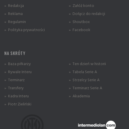
» Redakcja
» Załóż konto
» Reklama
» Dołącz do redakcji
» Regulamin
» Shoutbox
» Polityka prywatności
» Facebook
NA SKRÓTY
» Baza piłkarzy
» Ten dzień w historii
» Rywale Interu
» Tabela Serie A
» Terminarz
» Strzelcy Serie A
» Transfery
» Terminarz Serie A
» Kadra Interu
» Akademia
» Piotr Zieliński