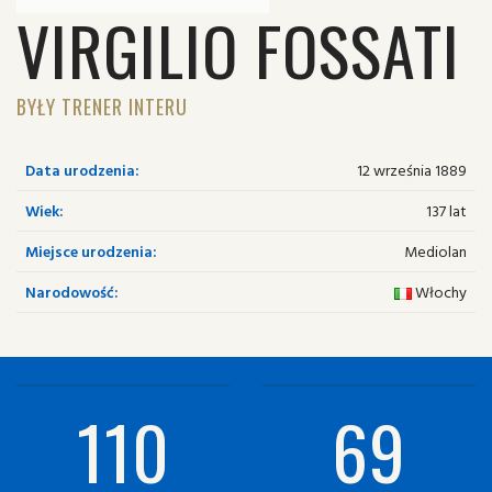
VIRGILIO FOSSATI
BYŁY TRENER INTERU
Data urodzenia:
12 września 1889
Wiek:
137 lat
Miejsce urodzenia:
Mediolan
Narodowość:
Włochy
110
69