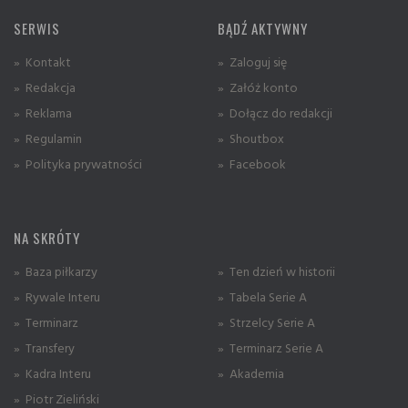
SERWIS
BĄDŹ AKTYWNY
» Kontakt
» Zaloguj się
» Redakcja
» Załóż konto
» Reklama
» Dołącz do redakcji
» Regulamin
» Shoutbox
» Polityka prywatności
» Facebook
NA SKRÓTY
» Baza piłkarzy
» Ten dzień w historii
» Rywale Interu
» Tabela Serie A
» Terminarz
» Strzelcy Serie A
» Transfery
» Terminarz Serie A
» Kadra Interu
» Akademia
» Piotr Zieliński