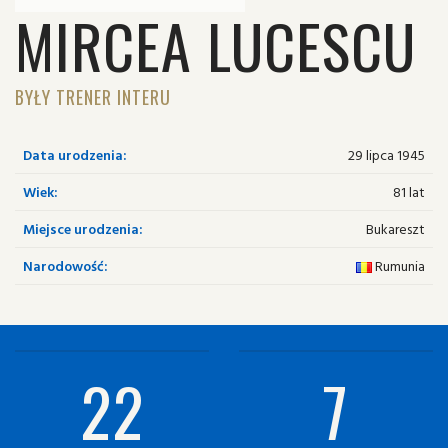
MIRCEA LUCESCU
BYŁY TRENER INTERU
Data urodzenia:
29 lipca 1945
Wiek:
81 lat
Miejsce urodzenia:
Bukareszt
Narodowość:
Rumunia
22
7