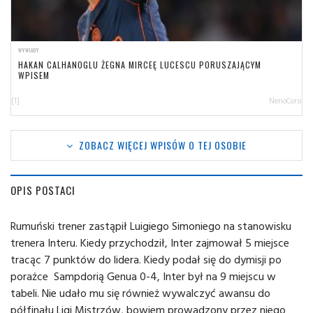
WYWIADY
HAKAN CALHANOGLU ŻEGNA MIRCEĘ LUCESCU PORUSZAJĄCYM
WPISEM
[1]
NerioCorsi
ZOBACZ WIĘCEJ WPISÓW O TEJ OSOBIE
OPIS POSTACI
Rumuński trener zastąpił Luigiego Simoniego na stanowisku
trenera Interu. Kiedy przychodził, Inter zajmował 5 miejsce
tracąc 7 punktów do lidera. Kiedy podał się do dymisji po
porażce Sampdorią Genua 0-4, Inter był na 9 miejscu w
tabeli. Nie udało mu się również wywalczyć awansu do
półfinału Ligi Mistrzów, bowiem prowadzony przez niego