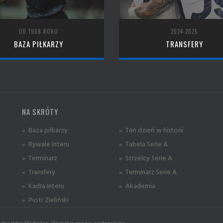
OD 1908 ROKU
2024-2025
BAZA PIŁKARZY
TRANSFERY
NA SKRÓTY
» Baza piłkarzy
» Ten dzień w historii
» Rywale Interu
» Tabela Serie A
» Terminarz
» Strzelcy Serie A
» Transfery
» Terminarz Serie A
» Kadra Interu
» Akademia
» Piotr Zieliński
ubu Inter Mediolan. Wszelkie prawa zastrzeżone.