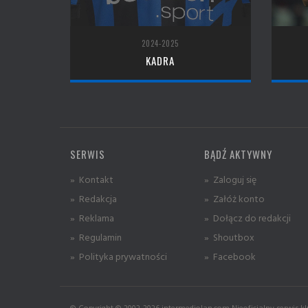
2024-2025
KADRA
SERWIS
BĄDŹ AKTYWNY
» Kontakt
» Zaloguj się
» Redakcja
» Załóż konto
» Reklama
» Dołącz do redakcji
» Regulamin
» Shoutbox
» Polityka prywatności
» Facebook
© Copyright © 2002-2026 intermediolan.com Nieoficjalny serwis kl