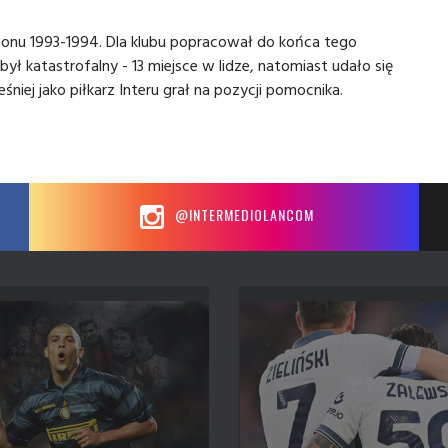
ezonu 1993-1994. Dla klubu popracował do końca tego
 katastrofalny - 13 miejsce w lidze, natomiast udało się
iej jako piłkarz Interu grał na pozycji pomocnika.
@INTERMEDIOLANCOM