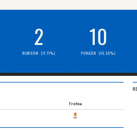
2
10
REMISÓW (11.11%)
PORAŻEK (55.56%)
R
Trofea