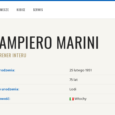
MECZE
KIBICE
SERWIS
IAMPIERO MARINI
RENER INTERU
rodzenia:
25 lutego 1951
75 lat
e urodzenia:
Lodi
owość:
Włochy