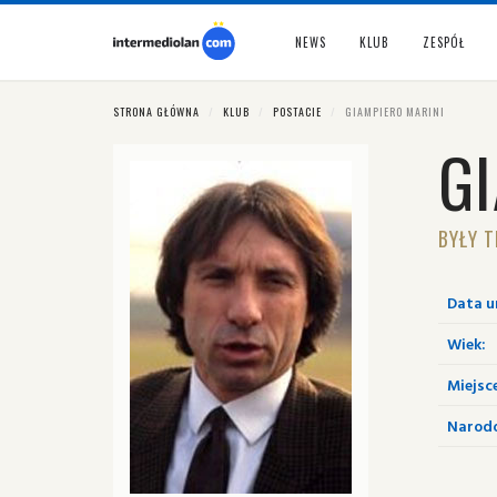
NEWS
KLUB
ZESPÓŁ
STRONA GŁÓWNA
KLUB
POSTACIE
GIAMPIERO MARINI
G
BYŁY T
Data u
Wiek:
Miejsc
Narod