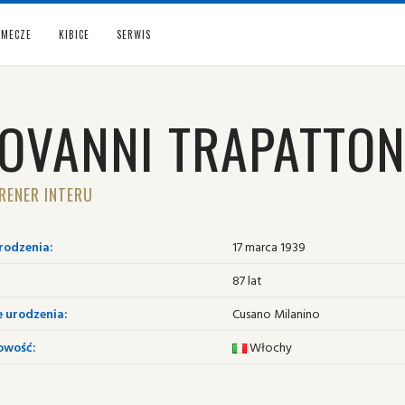
MECZE
KIBICE
SERWIS
IOVANNI TRAPATTON
RENER INTERU
rodzenia:
17 marca 1939
87 lat
e urodzenia:
Cusano Milanino
owość:
Włochy