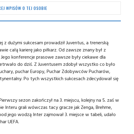
EJ WPISÓW O TEJ OSOBIE
iej z dużymi sukcesam prowadził Juventus, a trenerską
awie całą karierę jako piłkarz. Od zawsze znany był z
 Jego konferencje prasowe zawsze były ciekawe dla
zetrwało do dziś. Z Juventusem zdobył wszystko co było
 puchary, puchar Europy, Puchar Zdobywców Pucharów,
ntynentalny. Po tych wszystkich sukcesach zdecydował się
ierwszy sezon zakończył na 3. miejscu, kolejny na 5. zaś w
ie Interu grali wówczas tacy gracze jak Zenga, Brehme,
pod jego wodzą Inter zajmował 3. miejsce w tabeli, udało
har UEFA.