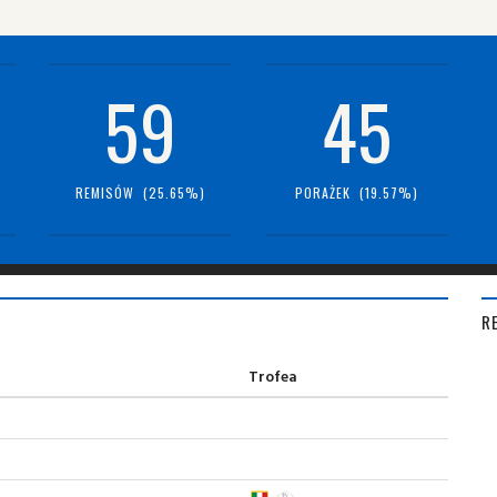
59
45
REMISÓW (25.65%)
PORAŻEK (19.57%)
R
Trofea