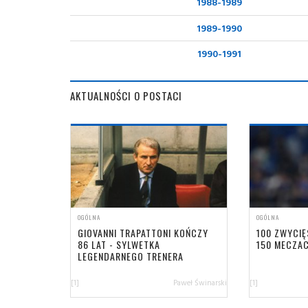
1988-1989
1989-1990
1990-1991
AKTUALNOŚCI O POSTACI
OGÓLNA
OGÓLNA
GIOVANNI TRAPATTONI KOŃCZY
100 ZWYCIĘ
86 LAT - SYLWETKA
150 MECZAC
LEGENDARNEGO TRENERA
[1]
Paweł Świnarski
[1]