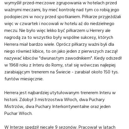
wymyślił przed-meczowe zgrupowania w hotelach przed
ważnymi meczami, by mieć kontrolę nad tym co robią jego
podopieczni w nocy przed spotkaniem. Piłkarze przyjeżdżali
więc w czwartek i nocowali w hotelu aż do niedzielnego
meczu. Nie było więc lekko być piłkarzem u Herrery ale
nagrodą za to wszystko były wspólne sukcesy, których
Herrera miał bardzo wiele. Oprócz piłkarzy ważni byli dla
niego również kibice, to on jako jeden z pierwszych zaczął
nazywać kibiców "dwunastym zawodnikiem". Kiedy odszedł
w 1968 roku z Interu do Romy, stał się wówczas najlepiej
zarabiającym trenerem na Świecie - zarabiał około 150 tys.
funtów miesięcznie.
Herrera jest najbardziej utytułowanym trenerem Interu w
historii. Zdobył 3 mistrzostwa Włoch, dwa Puchary
Mistrzów, dwa Puchary Interkontynentalne oraz jeden
Puchar Włoch.
W Interze spędził niecałe 9 sezonów. Pracował w latach