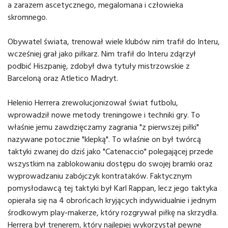
a zarazem ascetycznego, megalomana i człowieka
skromnego.
Obywatel świata, trenował wiele klubów nim trafił do Interu,
wcześniej grał jako piłkarz. Nim trafił do Interu zdąrzył
podbić Hiszpanię, zdobył dwa tytuły mistrzowskie z
Barceloną oraz Atletico Madryt.
Helenio Herrera zrewolucjonizował świat futbolu,
wprowadził nowe metody treningowe i techniki gry. To
właśnie jemu zawdzięczamy zagrania "z pierwszej piłki"
nazywane potocznie "klepką". To właśnie on był twórcą
taktyki zwanej do dziś jako "Catenaccio" polegającej przede
wszystkim na zablokowaniu dostępu do swojej bramki oraz
wyprowadzaniu zabójczyk kontrataków. Faktycznym
pomysłodawcą tej taktyki był Karl Rappan, lecz jego taktyka
opierała się na 4 obrońcach kryjących indywidualnie i jednym
środkowym play-makerze, który rozgrywał piłkę na skrzydła.
Herrera był trenerem, który najlepiej wykorzystał pewne