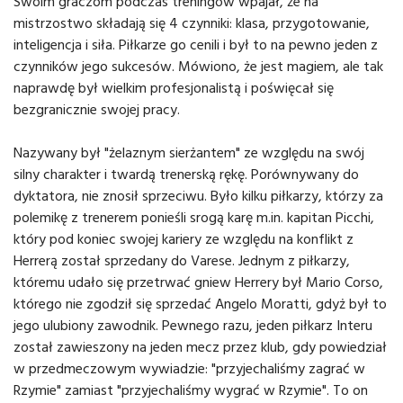
Swoim graczom podczas treningów wpajał, że na
mistrzostwo składają się 4 czynniki: klasa, przygotowanie,
inteligencja i siła. Piłkarze go cenili i był to na pewno jeden z
czynników jego sukcesów. Mówiono, że jest magiem, ale tak
naprawdę był wielkim profesjonalistą i poświęcał się
bezgranicznie swojej pracy.
Nazywany był "żelaznym sierżantem" ze względu na swój
silny charakter i twardą trenerską rękę. Porównywany do
dyktatora, nie znosił sprzeciwu. Było kilku piłkarzy, którzy za
polemikę z trenerem ponieśli srogą karę m.in. kapitan Picchi,
który pod koniec swojej kariery ze względu na konflikt z
Herrerą został sprzedany do Varese. Jednym z piłkarzy,
któremu udało się przetrwać gniew Herrery był Mario Corso,
którego nie zgodził się sprzedać Angelo Moratti, gdyż był to
jego ulubiony zawodnik. Pewnego razu, jeden piłkarz Interu
został zawieszony na jeden mecz przez klub, gdy powiedział
w przedmeczowym wywiadzie: "przyjechaliśmy zagrać w
Rzymie" zamiast "przyjechaliśmy wygrać w Rzymie". To on