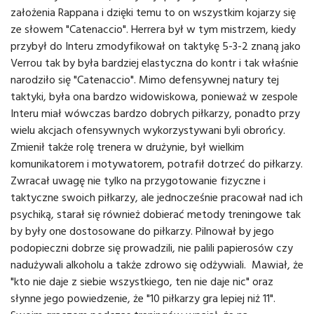
założenia Rappana i dzięki temu to on wszystkim kojarzy się
ze słowem "Catenaccio". Herrera był w tym mistrzem, kiedy
przybył do Interu zmodyfikował on taktykę 5-3-2 znaną jako
Verrou tak by była bardziej elastyczna do kontr i tak właśnie
narodziło się "Catenaccio". Mimo defensywnej natury tej
taktyki, była ona bardzo widowiskowa, ponieważ w zespole
Interu miał wówczas bardzo dobrych piłkarzy, ponadto przy
wielu akcjach ofensywnych wykorzystywani byli obrońcy.
Zmienił także rolę trenera w drużynie, był wielkim
komunikatorem i motywatorem, potrafił dotrzeć do piłkarzy.
Zwracał uwagę nie tylko na przygotowanie fizyczne i
taktyczne swoich piłkarzy, ale jednocześnie pracował nad ich
psychiką, starał się również dobierać metody treningowe tak
by były one dostosowane do piłkarzy. Pilnował by jego
podopieczni dobrze się prowadzili, nie palili papierosów czy
nadużywali alkoholu a także zdrowo się odżywiali. Mawiał, że
"kto nie daje z siebie wszystkiego, ten nie daje nic" oraz
słynne jego powiedzenie, że "10 piłkarzy gra lepiej niż 11".