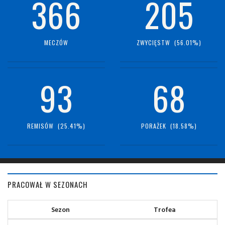
366
205
MECZÓW
ZWYCIĘSTW (56.01%)
93
68
REMISÓW (25.41%)
PORAŻEK (18.58%)
PRACOWAŁ W SEZONACH
Sezon
Trofea