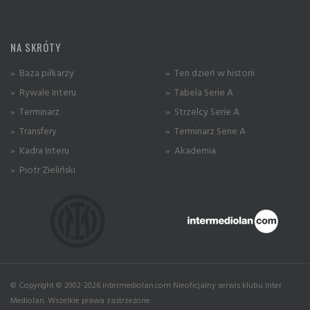
NA SKRÓTY
» Baza piłkarzy
» Ten dzień w historii
» Rywale Interu
» Tabela Serie A
» Terminarz
» Strzelcy Serie A
» Transfery
» Terminarz Serie A
» Kadra Interu
» Akademia
» Piotr Zieliński
© Copyright © 2002-2026 intermediolan.com Nieoficjalny serwis klubu Inter
Mediolan. Wszelkie prawa zastrzeżone.