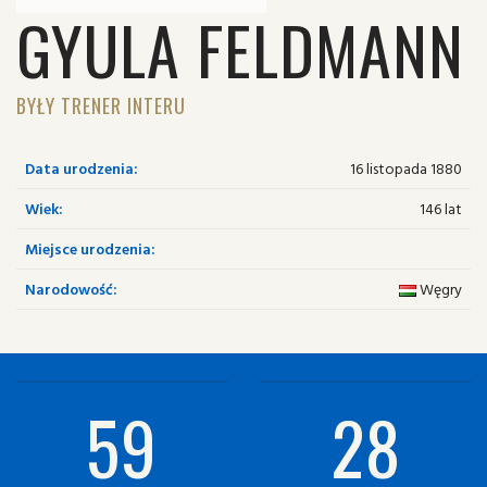
GYULA FELDMANN
BYŁY TRENER INTERU
Data urodzenia:
16 listopada 1880
Wiek:
146 lat
Miejsce urodzenia:
Narodowość:
Węgry
59
28