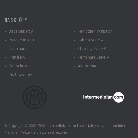
NA SKRÓTY
» Baza piłkarzy
» Ten dzień w historii
» Rywale Interu
» Tabela Serie A
» Terminarz
» Strzelcy Serie A
» Transfery
» Terminarz Serie A
» Kadra Interu
» Akademia
» Piotr Zieliński
© Copyright © 2002-2026 intermediolan.com Nieoficjalny serwis klubu Inter
Mediolan. Wszelkie prawa zastrzeżone.