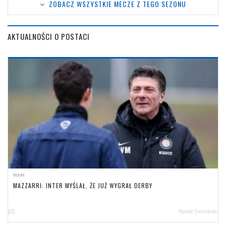
ZOBACZ WSZYSTKIE MECZE Z TEGO SEZONU
AKTUALNOŚCI O POSTACI
OGÓLNA
MAZZARRI: INTER MYŚLAŁ, ŻE JUŻ WYGRAŁ DERBY
[0]
Paweł Świnarski