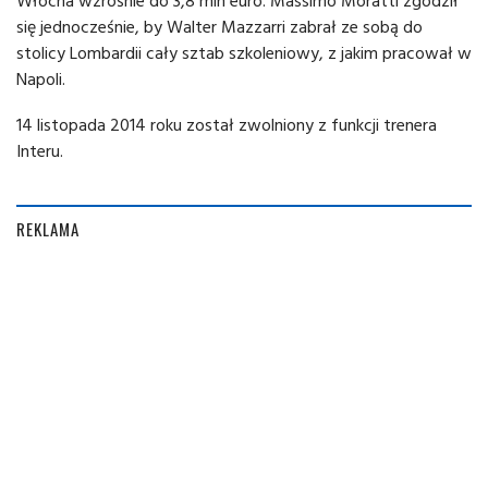
Włocha wzrośnie do 3,8 mln euro. Massimo Moratti zgodził
się jednocześnie, by Walter Mazzarri zabrał ze sobą do
stolicy Lombardii cały sztab szkoleniowy, z jakim pracował w
Napoli.
14 listopada 2014 roku został zwolniony z funkcji trenera
Interu.
REKLAMA