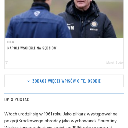
OGÓLNA
NAPOLI WŚCIEKŁE NA SĘDZIÓW
[9]
Marek Sudoł
ZOBACZ WIĘCEJ WPISÓW O TEJ OSOBIE
OPIS POSTACI
Włoch urodził się w 1961 roku. Jako piłkarz występował na
pozycji środkowego obrońcy jako wychowanek Fiorentiny.
Wielkiej kariery jednak nie zrobił i w 1996 roku rozpoczął