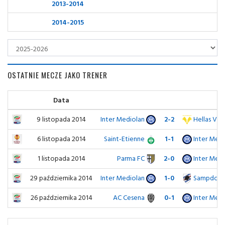
2013-2014
2014-2015
OSTATNIE MECZE JAKO TRENER
Data
9 listopada 2014
Inter Mediolan
2-2
Hellas Ver
6 listopada 2014
Saint-Etienne
1-1
Inter Medi
1 listopada 2014
Parma FC
2-0
Inter Medi
29 października 2014
Inter Mediolan
1-0
Sampdori
26 października 2014
AC Cesena
0-1
Inter Medi