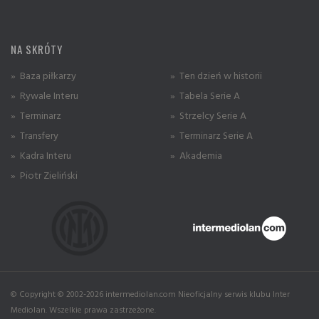
NA SKRÓTY
» Baza piłkarzy
» Ten dzień w historii
» Rywale Interu
» Tabela Serie A
» Terminarz
» Strzelcy Serie A
» Transfery
» Terminarz Serie A
» Kadra Interu
» Akademia
» Piotr Zieliński
© Copyright © 2002-2026 intermediolan.com Nieoficjalny serwis klubu Inter
Mediolan. Wszelkie prawa zastrzeżone.