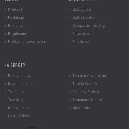
» Kontakt
» Zaloguj się
» Redakcja
» Załóż konto
» Reklama
» Dołącz do redakcji
» Regulamin
» Shoutbox
» Polityka prywatności
» Facebook
NA SKRÓTY
» Baza piłkarzy
» Ten dzień w historii
» Rywale Interu
» Tabela Serie A
» Terminarz
» Strzelcy Serie A
» Transfery
» Terminarz Serie A
» Kadra Interu
» Akademia
» Piotr Zieliński