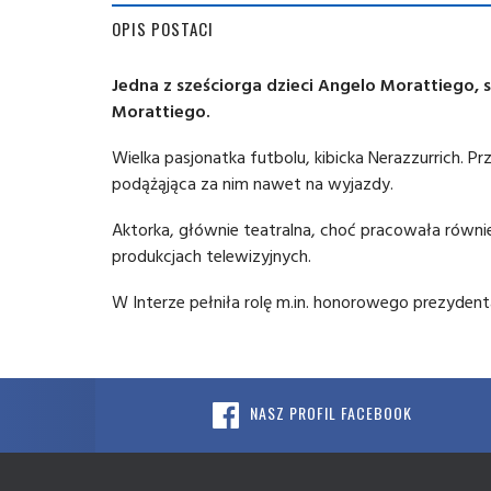
OPIS POSTACI
Jedna z sześciorga dzieci Angelo Morattiego, 
Morattiego.
Wielka pasjonatka futbolu, kibicka Nerazzurrich. P
podążąjąca za nim nawet na wyjazdy.
Aktorka, głównie teatralna, choć pracowała równ
produkcjach telewizyjnych.
W Interze pełniła rolę m.in. honorowego prezydenta
NASZ PROFIL FACEBOOK