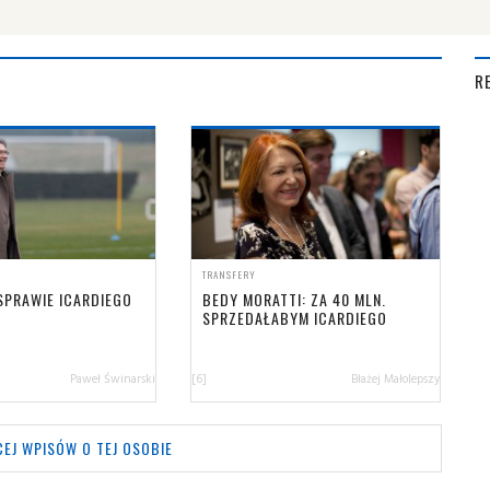
R
TRANSFERY
SPRAWIE ICARDIEGO
BEDY MORATTI: ZA 40 MLN.
SPRZEDAŁABYM ICARDIEGO
Paweł Świnarski
[6]
Błażej Małolepszy
EJ WPISÓW O TEJ OSOBIE