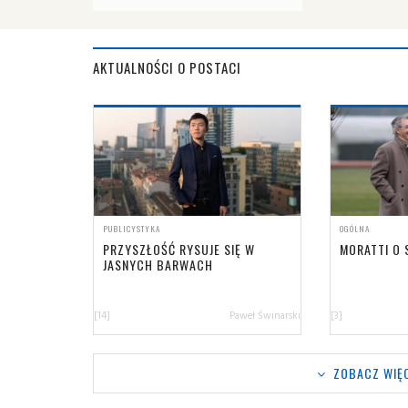
AKTUALNOŚCI O POSTACI
PUBLICYSTYKA
OGÓLNA
PRZYSZŁOŚĆ RYSUJE SIĘ W
MORATTI O 
JASNYCH BARWACH
[14]
Paweł Świnarski
[3]
ZOBACZ WIĘC