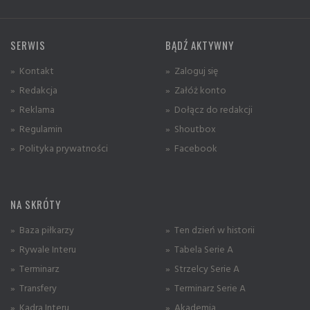
SERWIS
BĄDŹ AKTYWNY
» Kontakt
» Zaloguj się
» Redakcja
» Załóż konto
» Reklama
» Dołącz do redakcji
» Regulamin
» Shoutbox
» Polityka prywatności
» Facebook
NA SKRÓTY
» Baza piłkarzy
» Ten dzień w historii
» Rywale Interu
» Tabela Serie A
» Terminarz
» Strzelcy Serie A
» Transfery
» Terminarz Serie A
» Kadra Interu
» Akademia