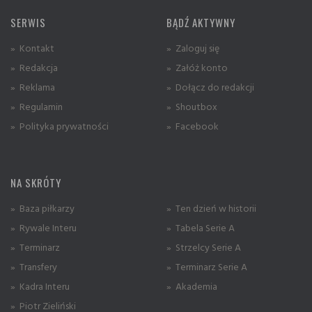
SERWIS
BĄDŹ AKTYWNY
» Kontakt
» Zaloguj się
» Redakcja
» Załóż konto
» Reklama
» Dołącz do redakcji
» Regulamin
» Shoutbox
» Polityka prywatności
» Facebook
NA SKRÓTY
» Baza piłkarzy
» Ten dzień w historii
» Rywale Interu
» Tabela Serie A
» Terminarz
» Strzelcy Serie A
» Transfery
» Terminarz Serie A
» Kadra Interu
» Akademia
» Piotr Zieliński