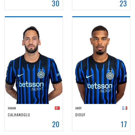
30
23
HAKAN
ANDY
CALHANOGLU
DIOUF
20
17