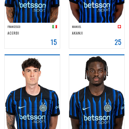
FRANCESCO
MANUEL
ACERBI
AKANJI
15
25