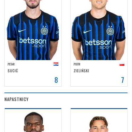
PETAR
PIOTR
SUCIĆ
ZIELIŃSKI
8
7
NAPASTNICY