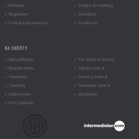
» Reklama
» Dołącz do redakcji
» Regulamin
» Shoutbox
» Polityka prywatności
» Facebook
NA SKRÓTY
» Baza piłkarzy
» Ten dzień w historii
» Rywale Interu
» Tabela Serie A
» Terminarz
» Strzelcy Serie A
» Transfery
» Terminarz Serie A
» Kadra Interu
» Akademia
» Piotr Zieliński