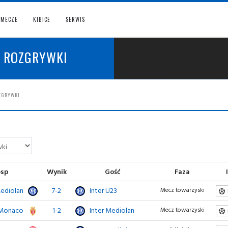
MECZE
KIBICE
SERWIS
E ROZGRYWKI
OZGRYWKI
sp
Wynik
Gość
Faza
Mediolan
7-2
Inter U23
Mecz towarzyski
Monaco
1-2
Inter Mediolan
Mecz towarzyski