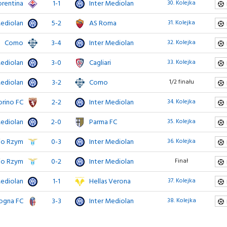
orentina
1-1
Inter Mediolan
30. Kolejka
Mediolan
5-2
AS Roma
31. Kolejka
Como
3-4
Inter Mediolan
32. Kolejka
Mediolan
3-0
Cagliari
33. Kolejka
Mediolan
3-2
Como
1/2 finału
orino FC
2-2
Inter Mediolan
34. Kolejka
Mediolan
2-0
Parma FC
35. Kolejka
io Rzym
0-3
Inter Mediolan
36. Kolejka
io Rzym
0-2
Inter Mediolan
Finał
Mediolan
1-1
Hellas Verona
37. Kolejka
ogna FC
3-3
Inter Mediolan
38. Kolejka