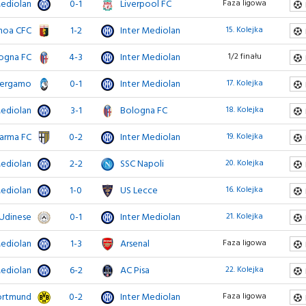
Mediolan
0-1
Liverpool FC
Faza ligowa
noa CFC
1-2
Inter Mediolan
15. Kolejka
ogna FC
4-3
Inter Mediolan
1/2 finału
Bergamo
0-1
Inter Mediolan
17. Kolejka
Mediolan
3-1
Bologna FC
18. Kolejka
arma FC
0-2
Inter Mediolan
19. Kolejka
Mediolan
2-2
SSC Napoli
20. Kolejka
Mediolan
1-0
US Lecce
16. Kolejka
Udinese
0-1
Inter Mediolan
21. Kolejka
Mediolan
1-3
Arsenal
Faza ligowa
Mediolan
6-2
AC Pisa
22. Kolejka
ortmund
0-2
Inter Mediolan
Faza ligowa