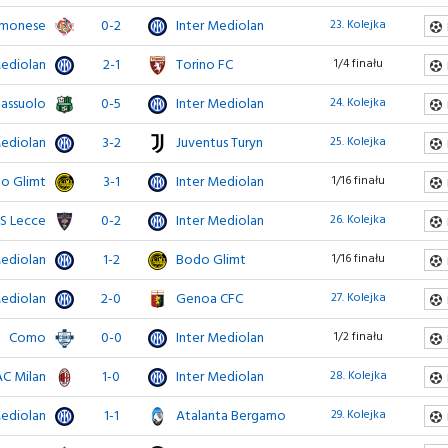
emonese
0-2
Inter Mediolan
23. Kolejka
Mediolan
2-1
Torino FC
1/4 finału
Sassuolo
0-5
Inter Mediolan
24. Kolejka
Mediolan
3-2
Juventus Turyn
25. Kolejka
o Glimt
3-1
Inter Mediolan
1/16 finału
S Lecce
0-2
Inter Mediolan
26. Kolejka
Mediolan
1-2
Bodo Glimt
1/16 finału
Mediolan
2-0
Genoa CFC
27. Kolejka
Como
0-0
Inter Mediolan
1/2 finału
AC Milan
1-0
Inter Mediolan
28. Kolejka
Mediolan
1-1
Atalanta Bergamo
29. Kolejka