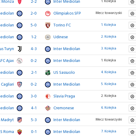
 Monza
2-2
Inter Mediolan
1. Kolejka
Mediolan
2-0
Olimpiakos SFP
Mecz towarzyski
Mediolan
5-0
Torino FC
1. Kolejka
Mediolan
1-2
Udinese
2. Kolejka
us Turyn
4-3
Inter Mediolan
3. Kolejka
FC Ajax
0-2
Inter Mediolan
1. Kolejka
Mediolan
2-1
US Sassuolo
4. Kolejka
Cagliari
0-2
Inter Mediolan
5. Kolejka
Mediolan
3-0
Slavia Praga
2. Kolejka
Mediolan
4-1
Cremonese
6. Kolejka
o Madryt
5-3
Inter Mediolan
Mecz towarzyski
S Roma
0-1
Inter Mediolan
7. Kolejka