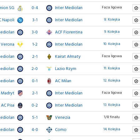
nion SG
0-4
Inter Mediolan
Faza ligowa
C Napoli
3-1
Inter Mediolan
8. Kolejka
Mediolan
3-0
ACF Fiorentina
9. Kolejka
s Verona
1-2
Inter Mediolan
10. Kolejka
Mediolan
2-1
Kairat Ałmaty
Faza ligowa
Mediolan
2-0
Lazio Rzym
11. Kolejka
Mediolan
0-1
AC Milan
12. Kolejka
o Madryt
2-1
Inter Mediolan
Faza ligowa
AC Pisa
0-2
Inter Mediolan
13. Kolejka
Mediolan
5-1
Venezia
1/8 finału
Mediolan
4-0
Como
14. Kolejka