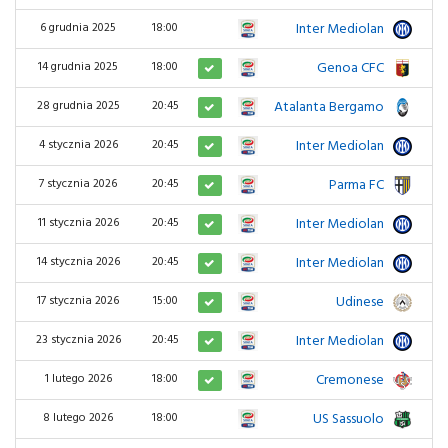
Inter Mediolan
4
6 grudnia 2025
18:00
Genoa CFC
1
14 grudnia 2025
18:00
Atalanta Bergamo
0
28 grudnia 2025
20:45
Inter Mediolan
3
4 stycznia 2026
20:45
Parma FC
0
7 stycznia 2026
20:45
Inter Mediolan
2
11 stycznia 2026
20:45
Inter Mediolan
1
14 stycznia 2026
20:45
Udinese
0
17 stycznia 2026
15:00
Inter Mediolan
6
23 stycznia 2026
20:45
Cremonese
0
1 lutego 2026
18:00
US Sassuolo
0
8 lutego 2026
18:00