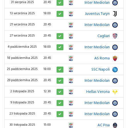
Inter Mediolan
1
31 sierpnia 2025
20:45
Juventus Turyn
4
13 września 2025
18:00
Inter Mediolan
2
21 września 2025
20:45
Cagliari
0
27 września 2025
20:45
Inter Mediolan
4
4 października 2025
18:00
AS Roma
0
18 października 2025
20:45
SSC Napoli
3
25 października 2025
18:00
Inter Mediolan
3
29 października 2025
20:45
Hellas Verona
1
2 listopada 2025
12:30
Inter Mediolan
2
9 listopada 2025
20:45
Inter Mediolan
0
23 listopada 2025
20:45
AC Pisa
0
30 listopada 2025
15:00