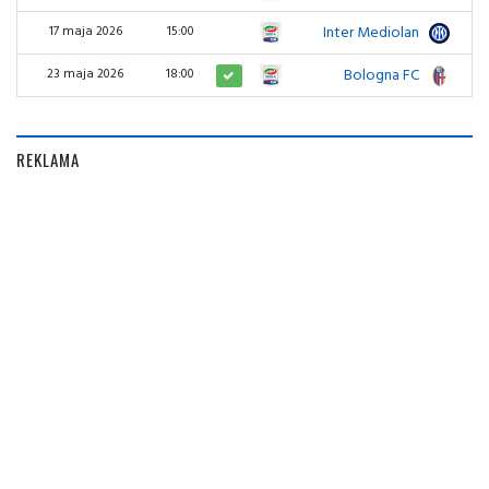
Inter Mediolan
1
17 maja 2026
15:00
Bologna FC
3
23 maja 2026
18:00
REKLAMA