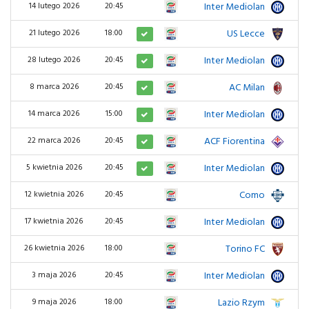
Inter Mediolan
3
14 lutego 2026
20:45
US Lecce
0
21 lutego 2026
18:00
Inter Mediolan
2
28 lutego 2026
20:45
AC Milan
1
8 marca 2026
20:45
Inter Mediolan
1
14 marca 2026
15:00
ACF Fiorentina
1
22 marca 2026
20:45
Inter Mediolan
5
5 kwietnia 2026
20:45
Como
3
12 kwietnia 2026
20:45
Inter Mediolan
3
17 kwietnia 2026
20:45
Torino FC
2
26 kwietnia 2026
18:00
Inter Mediolan
2
3 maja 2026
20:45
Lazio Rzym
0
9 maja 2026
18:00