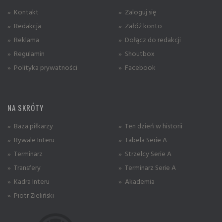
» Kontakt
» Zaloguj się
» Redakcja
» Załóż konto
» Reklama
» Dołącz do redakcji
» Regulamin
» Shoutbox
» Polityka prywatności
» Facebook
NA SKRÓTY
» Baza piłkarzy
» Ten dzień w historii
» Rywale Interu
» Tabela Serie A
» Terminarz
» Strzelcy Serie A
» Transfery
» Terminarz Serie A
» Kadra Interu
» Akademia
» Piotr Zieliński