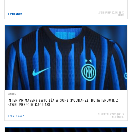
27 SIERPNIA 2025 | 18:13
1 KOMENTARZ
KEJMO
AKADEMIA
INTER PRIMAVERY ZWYCIĘŻA W SUPERPUCHARZE! BOHATEROWIE Z
ŁAWKI PRZECIW CAGLIARI
27 SIERPNIA 2025 | 00:54
0 KOMENTARZY
NERIOCORSI