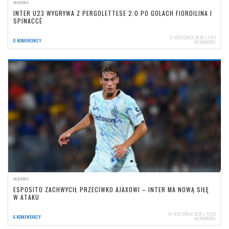
AKADEMIA
INTER U23 WYGRYWA Z PERGOLETTESE 2:0 PO GOLACH FIORDILINA I
SPINACCÉ
21 WRZEŚNIA 2025 | 17:43
0 KOMENTARZY
NERIOCORSI
AKADEMIA
ESPOSITO ZACHWYCIŁ PRZECIWKO AJAXOWI – INTER MA NOWĄ SIŁĘ
W ATAKU
19 WRZEŚNIA 2025 | 12:05
6 KOMENTARZY
NERIOCORSI