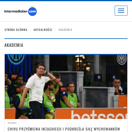
Toggle
navigat
STRONA GŁÓWNA
AKTUALNOŚCI
AKADEMIA
AKADEMIA
AKADEMIA
CHIVU PRZYĆMIEWA INZAGHIEGO I PODKREŚLA SIŁĘ WYCHOWANKÓW