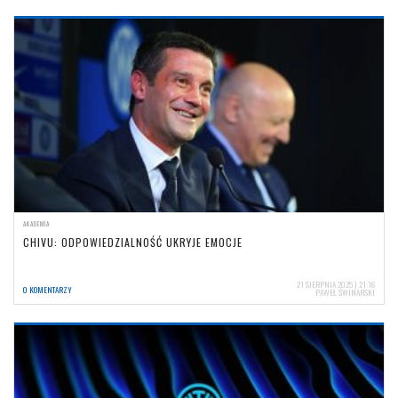
AKADEMIA
CHIVU: ODPOWIEDZIALNOŚĆ UKRYJE EMOCJE
21 SIERPNIA 2025 | 21:16
0 KOMENTARZY
PAWEŁ ŚWINARSKI