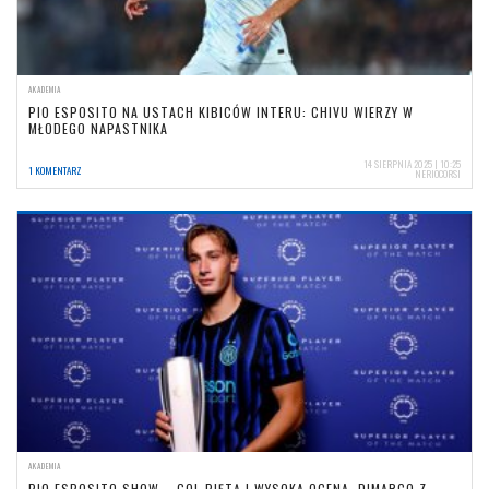
AKADEMIA
PIO ESPOSITO NA USTACH KIBICÓW INTERU: CHIVU WIERZY W
MŁODEGO NAPASTNIKA
14 SIERPNIA 2025 | 10:25
1 KOMENTARZ
NERIOCORSI
AKADEMIA
PIO ESPOSITO SHOW – GOL PIĘTĄ I WYSOKA OCENA, DIMARCO Z