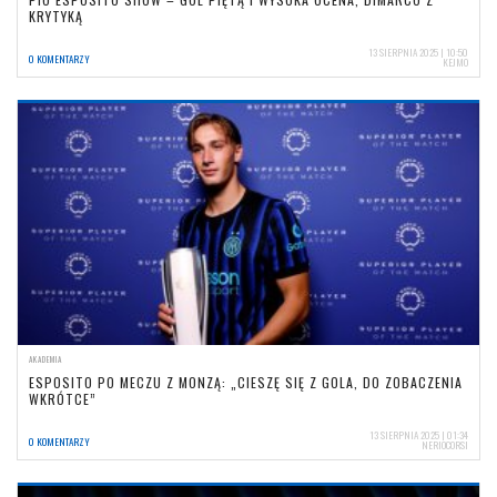
KRYTYKĄ
13 SIERPNIA 2025 | 10:50
0 KOMENTARZY
KEJMO
AKADEMIA
ESPOSITO PO MECZU Z MONZĄ: „CIESZĘ SIĘ Z GOLA, DO ZOBACZENIA
WKRÓTCE”
13 SIERPNIA 2025 | 01:34
0 KOMENTARZY
NERIOCORSI