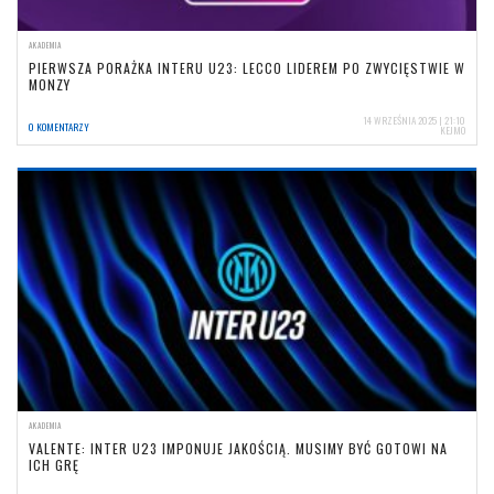
AKADEMIA
PIERWSZA PORAŻKA INTERU U23: LECCO LIDEREM PO ZWYCIĘSTWIE W
MONZY
14 WRZEŚNIA 2025 | 21:10
0 KOMENTARZY
KEJMO
AKADEMIA
VALENTE: INTER U23 IMPONUJE JAKOŚCIĄ. MUSIMY BYĆ GOTOWI NA
ICH GRĘ