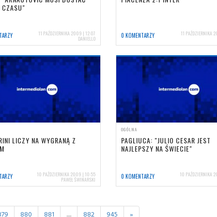
J CZASU"
11 PAŹDZIERNIKA 2009 | 12:07
11 PAŹDZIERNIKA 2
TARZY
0 KOMENTARZY
DANIELLO
OGÓLNA
RINI LICZY NA WYGRANĄ Z
PAGLIUCA: "JULIO CESAR JEST
EM
NAJLEPSZY NA ŚWIECIE"
10 PAŹDZIERNIKA 2009 | 10:55
10 PAŹDZIERNIKA 20
TARZY
0 KOMENTARZY
PAWEŁ ŚWINARSKI
879
880
881
.....
882
945
»