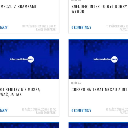
 MECZU Z BRAMKAMI
SNEIJDER: INTER TO BYŁ DOBRY
WYBÓR
18 PAŹDZIERNIKA 2009 | 07:41
17 PAŹDZIERNIKA 20
TARZY
0 KOMENTARZY
PAWEŁ ŚWINARSKI
PAWEŁ 
OGÓLNA
 I BENITEZ NIE MUSZĄ
CRESPO NA TEMAT MECZU Z IN
WAĆ, JA TAK
16 PAŹDZIERNIKA 2009 | 10:50
16 PAŹDZIERNIKA 20
TARZY
0 KOMENTARZY
PAWEŁ ŚWINARSKI
PAWEŁ 