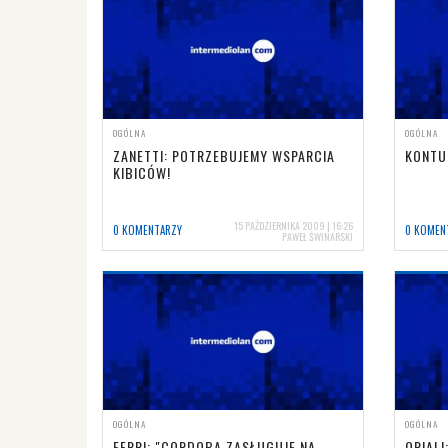
OGÓLNA
OGÓLNA
ZANETTI: POTRZEBUJEMY WSPARCIA
KONTU
KIBICÓW!
15 PAŹDZIERNIKA 2009 | 16:26
0 KOMENTARZY
0 KOMEN
PAWEŁ ŚWINARSKI
OGÓLNA
OGÓLNA
FERRI: "CORDOBA ZASŁUGUJE NA
ORIAL