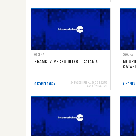
OGÓLNA
OGÓLNA
BRAMKI Z MECZU INTER - CATANIA
MOURI
CATANI
24 PAŹDZIERNIKA 2009 | 22:53
0 KOMENTARZY
0 KOMEN
PAWEŁ ŚWINARSKI