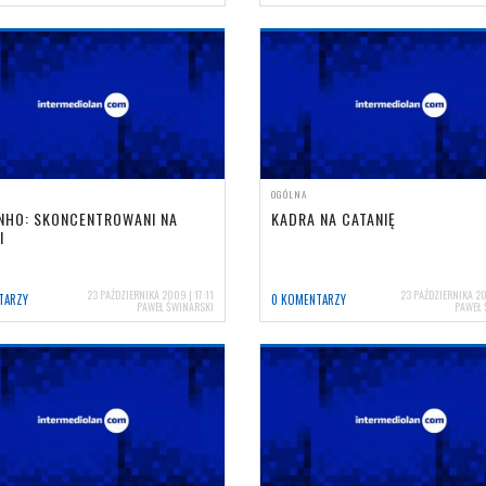
OGÓLNA
NHO: SKONCENTROWANI NA
KADRA NA CATANIĘ
I
23 PAŹDZIERNIKA 2009 | 17:11
23 PAŹDZIERNIKA 20
TARZY
0 KOMENTARZY
PAWEŁ ŚWINARSKI
PAWEŁ 