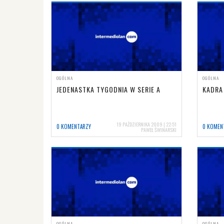
OGÓLNA
OGÓLNA
JEDENASTKA TYGODNIA W SERIE A
KADRA
19 PAŹDZIERNIKA 2009 | 22:51
0 KOMENTARZY
0 KOMEN
PAWEŁ ŚWINARSKI
OGÓLNA
OGÓLNA