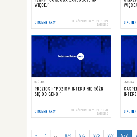
WIĘCEJ"
WIĘCE
11 PAŹDZIERNIKA 2009 | 17:09
0 KOMENTARZY
0 KOMEN
DANIELLO
OGÓLNA
OGÓLNA
PREZIOSI: "POZIOM INTERU NIE RÓŻNI
GASPE
SIĘ OD GENOI"
INTER
10 PAŹDZIERNIKA 2009 | 13:20
0 KOMENTARZY
0 KOMEN
DANIELLO
«
1
.....
874
875
876
877
878