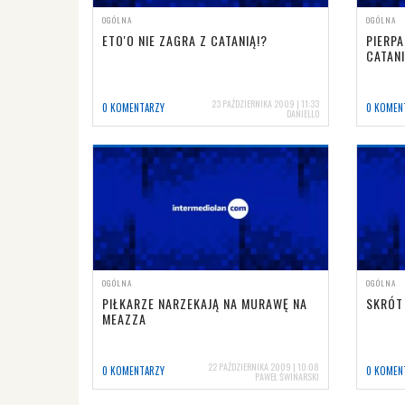
OGÓLNA
OGÓLNA
ETO'O NIE ZAGRA Z CATANIĄ!?
PIERP
CATAN
23 PAŹDZIERNIKA 2009 | 11:33
0 KOMENTARZY
0 KOMEN
DANIELLO
OGÓLNA
OGÓLNA
PIŁKARZE NARZEKAJĄ NA MURAWĘ NA
SKRÓT
MEAZZA
22 PAŹDZIERNIKA 2009 | 10:08
0 KOMENTARZY
0 KOMEN
PAWEŁ ŚWINARSKI