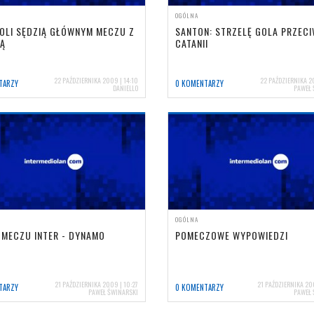
OGÓLNA
AOLI SĘDZIĄ GŁÓWNYM MECZU Z
SANTON: STRZELĘ GOLA PRZEC
IĄ
CATANII
22 PAŹDZIERNIKA 2009 | 14:10
22 PAŹDZIERNIKA 20
TARZY
0 KOMENTARZY
DANIELLO
PAWEŁ 
OGÓLNA
 MECZU INTER - DYNAMO
POMECZOWE WYPOWIEDZI
21 PAŹDZIERNIKA 2009 | 10:27
21 PAŹDZIERNIKA 20
TARZY
0 KOMENTARZY
PAWEŁ ŚWINARSKI
PAWEŁ 