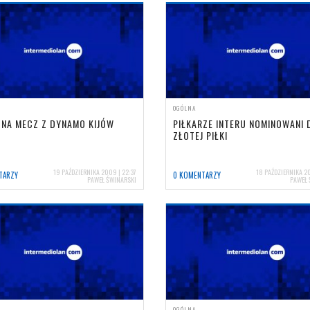
OGÓLNA
 NA MECZ Z DYNAMO KIJÓW
PIŁKARZE INTERU NOMINOWANI 
ZŁOTEJ PIŁKI
19 PAŹDZIERNIKA 2009 | 22:37
18 PAŹDZIERNIKA 20
TARZY
0 KOMENTARZY
PAWEŁ ŚWINARSKI
PAWEŁ 
OGÓLNA