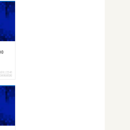
DO
09 | 22:41
ŚWINARSKI