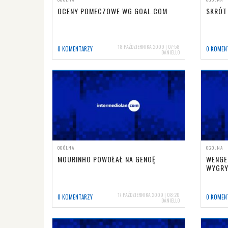
OCENY POMECZOWE WG GOAL.COM
SKRÓT
18 PAŹDZIERNIKA 2009 | 07:58
0 KOMENTARZY
0 KOMEN
DANIELLO
OGÓLNA
OGÓLNA
MOURINHO POWOŁAŁ NA GENOĘ
WENGER
WYGRY
17 PAŹDZIERNIKA 2009 | 08:20
0 KOMENTARZY
0 KOMEN
DANIELLO