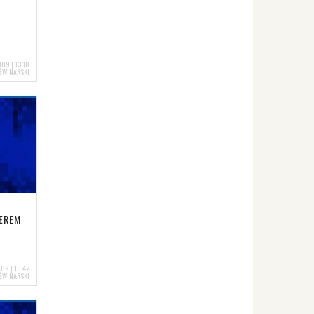
09 | 13:18
ŚWINARSKI
TEREM
09 | 10:42
ŚWINARSKI