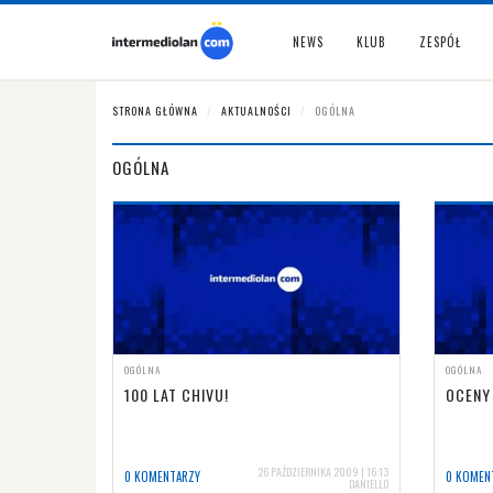
NEWS
KLUB
ZESPÓŁ
STRONA GŁÓWNA
AKTUALNOŚCI
OGÓLNA
OGÓLNA
OGÓLNA
OGÓLNA
100 LAT CHIVU!
OCENY
26 PAŹDZIERNIKA 2009 | 16:13
0 KOMENTARZY
0 KOMEN
DANIELLO