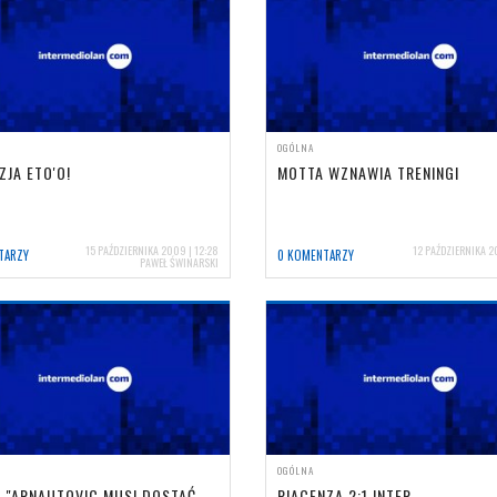
OGÓLNA
ZJA ETO'O!
MOTTA WZNAWIA TRENINGI
15 PAŹDZIERNIKA 2009 | 12:28
12 PAŹDZIERNIKA 20
TARZY
0 KOMENTARZY
PAWEŁ ŚWINARSKI
OGÓLNA
I: "ARNAUTOVIC MUSI DOSTAĆ
PIACENZA 2:1 INTER