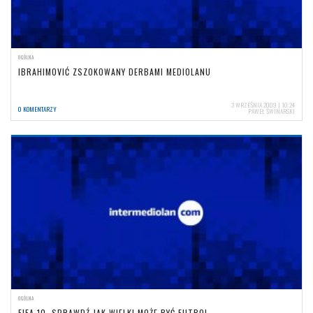
OGÓLNA
IBRAHIMOVIĆ ZSZOKOWANY DERBAMI MEDIOLANU
3 WRZEŚNIA 2009 | 10:24
0 KOMENTARZY
PAWEŁ ŚWINARSKI
OGÓLNA
FIFA 10, SPRAWDŹ JAK WIELKI MOŻE BYĆ FUTBOL