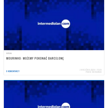
OGÓLNA
MOURINHO: MOŻEMY POKONAĆ BARCELONĘ
2 WRZEŚNIA 2009 | 15:09
0 KOMENTARZY
PAWEŁ ŚWINARSKI