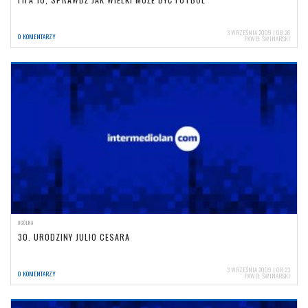
3 WRZEŚNIA 2009 | 08:26
0 KOMENTARZY
PAWEŁ ŚWINARSKI
OGÓLNA
30. URODZINY JULIO CESARA
3 WRZEŚNIA 2009 | 08:23
0 KOMENTARZY
PAWEŁ ŚWINARSKI