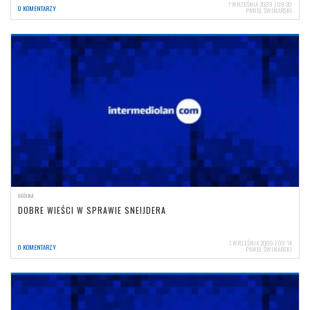
7 WRZEŚNIA 2009 | 09:20
0 KOMENTARZY
PAWEŁ ŚWINARSKI
OGÓLNA
DOBRE WIEŚCI W SPRAWIE SNEIJDERA
7 WRZEŚNIA 2009 | 09:14
0 KOMENTARZY
PAWEŁ ŚWINARSKI