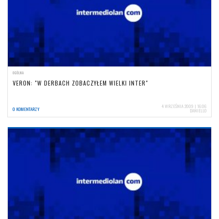
OGÓLNA
VERON: "W DERBACH ZOBACZYŁEM WIELKI INTER"
4 WRZEŚNIA 2009 | 16:06
0 KOMENTARZY
DANIELLO