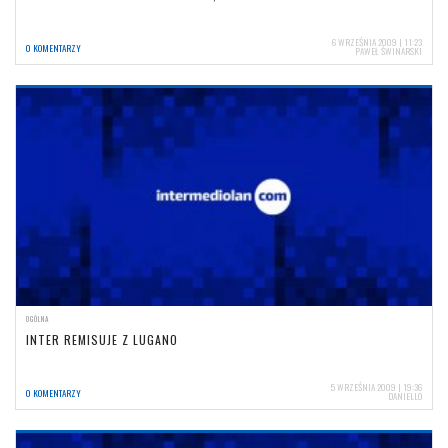
6 WRZEŚNIA 2009 | 11:23
0 KOMENTARZY
PAWEŁ ŚWINARSKI
OGÓLNA
INTER REMISUJE Z LUGANO
5 WRZEŚNIA 2009 | 19:36
0 KOMENTARZY
DANIELLO