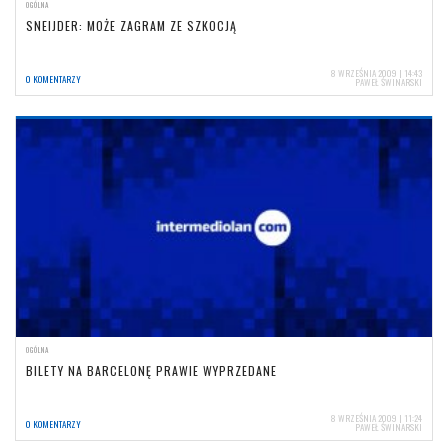
OGÓLNA
SNEIJDER: MOŻE ZAGRAM ZE SZKOCJĄ
8 WRZEŚNIA 2009 | 14:43
0 KOMENTARZY
PAWEŁ ŚWINARSKI
OGÓLNA
BILETY NA BARCELONĘ PRAWIE WYPRZEDANE
8 WRZEŚNIA 2009 | 11:24
0 KOMENTARZY
PAWEŁ ŚWINARSKI