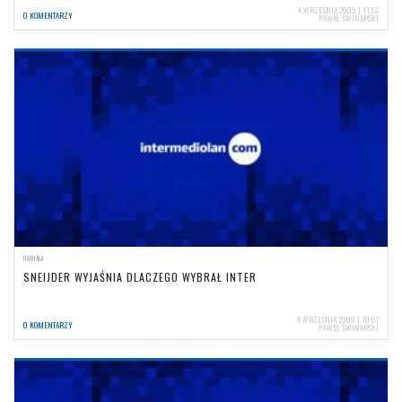
4 WRZEŚNIA 2009 | 11:52
0 KOMENTARZY
PAWEŁ ŚWINARSKI
OGÓLNA
SNEIJDER WYJAŚNIA DLACZEGO WYBRAŁ INTER
4 WRZEŚNIA 2009 | 10:07
0 KOMENTARZY
PAWEŁ ŚWINARSKI