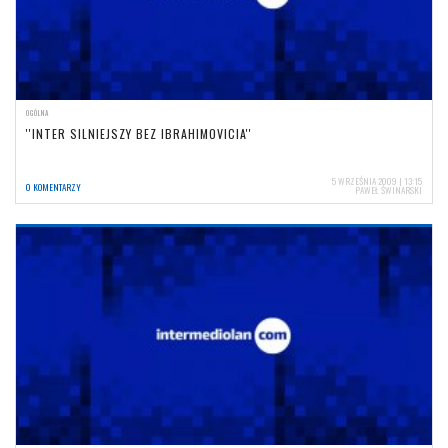
OGÓLNA
''INTER SILNIEJSZY BEZ IBRAHIMOVICIA''
5 WRZEŚNIA 2009 | 13:15
0 KOMENTARZY
PAWEŁ ŚWINARSKI