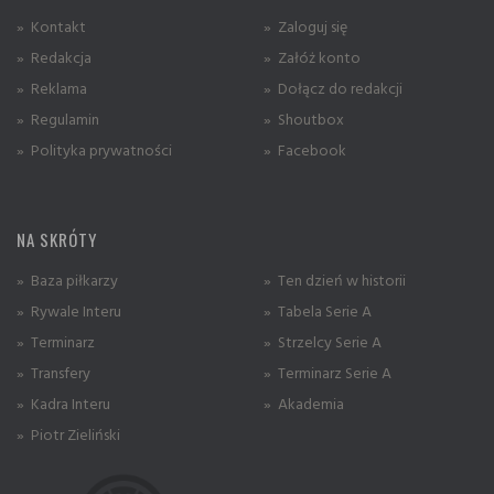
» Kontakt
» Zaloguj się
» Redakcja
» Załóż konto
» Reklama
» Dołącz do redakcji
» Regulamin
» Shoutbox
» Polityka prywatności
» Facebook
NA SKRÓTY
» Baza piłkarzy
» Ten dzień w historii
» Rywale Interu
» Tabela Serie A
» Terminarz
» Strzelcy Serie A
» Transfery
» Terminarz Serie A
» Kadra Interu
» Akademia
» Piotr Zieliński