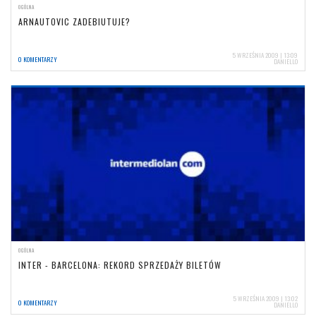
OGÓLNA
ARNAUTOVIC ZADEBIUTUJE?
5 WRZEŚNIA 2009 | 13:09
0 KOMENTARZY
DANIELLO
OGÓLNA
INTER - BARCELONA: REKORD SPRZEDAŻY BILETÓW
5 WRZEŚNIA 2009 | 13:02
0 KOMENTARZY
DANIELLO