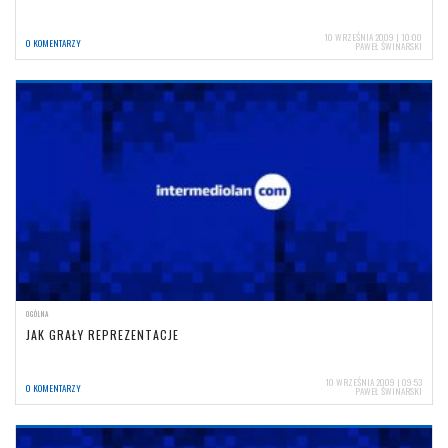
10 WRZEŚNIA 2009 | 10:00
0 KOMENTARZY
PAWEŁ ŚWINARSKI
OGÓLNA
JAK GRAŁY REPREZENTACJE
10 WRZEŚNIA 2009 | 09:53
0 KOMENTARZY
PAWEŁ ŚWINARSKI