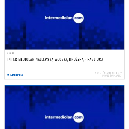
OGÓLNA
INTER MEDIOLAN NAJLEPSZĄ WŁOSKĄ DRUŻYNĄ - PAGLIUCA
4 WRZEŚNIA 2009 | 10:02
0 KOMENTARZY
PAWEŁ ŚWINARSKI