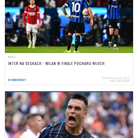
RELACJE
INTER NA DESKACH - MILAN W FINALE PUCHARU WŁOCH
23 KWIETNIA 2025 | 20:00
20 KOMENTARZY
PAWEŁ ŚWINARSKI