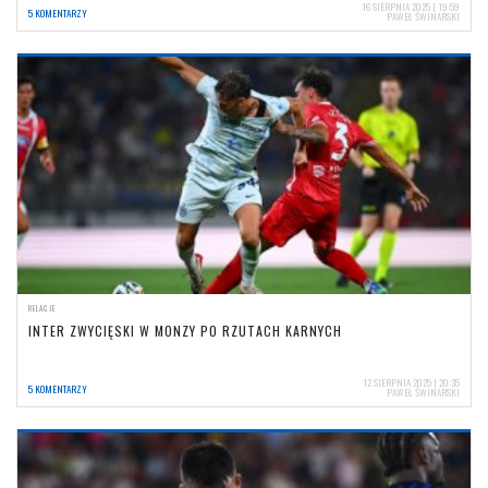
16 SIERPNIA 2025 | 19:59
5 KOMENTARZY
PAWEŁ ŚWINARSKI
RELACJE
INTER ZWYCIĘSKI W MONZY PO RZUTACH KARNYCH
12 SIERPNIA 2025 | 20:35
5 KOMENTARZY
PAWEŁ ŚWINARSKI