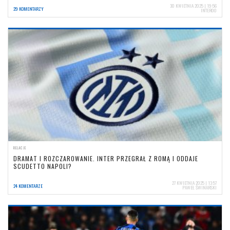
30 KWIETNIA 2025 | 19:56
29 KOMENTARZY
INTER00
RELACJE
DRAMAT I ROZCZAROWANIE. INTER PRZEGRAŁ Z ROMĄ I ODDAJE
SCUDETTO NAPOLI?
27 KWIETNIA 2025 | 13:57
24 KOMENTARZE
PAWEŁ ŚWINARSKI