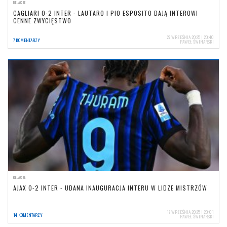
RELACJE
CAGLIARI 0-2 INTER - LAUTARO I PIO ESPOSITO DAJĄ INTEROWI
CENNE ZWYCIĘSTWO
27 WRZEŚNIA 2025 | 20:40
7 KOMENTARZY
PAWEŁ ŚWINARSKI
RELACJE
AJAX 0-2 INTER - UDANA INAUGURACJA INTERU W LIDZE MISTRZÓW
17 WRZEŚNIA 2025 | 20:01
14 KOMENTARZY
PAWEŁ ŚWINARSKI