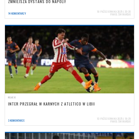
ZMNIEJSZA DYSTANS DO NAPOLI!
18 PAŹDZIERNIKA 2025 | 20:20
14 KOMENTARZY
PAWEŁ ŚWINARSKI
RELACJE
INTER PRZEGRAŁ W KARNYCH Z ATLETICO W LIBII
10 PAŹDZIERNIKA 2025 | 18:29
3 KOMENTARZE
PAWEŁ ŚWINARSKI