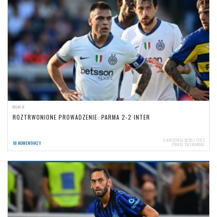
RELACJE
ROZTRWONIONE PROWADZENIE: PARMA 2-2 INTER
5 KWIETNIA 2025 | 17:03
18 KOMENTARZY
PAWEŁ ŚWINARSKI