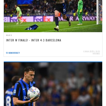
RELACJE
INTER W FINALE! - INTER 4:3 BARCELONA
6 MAJA 2025 | 19:53
51 KOMENTARZY
INTER00