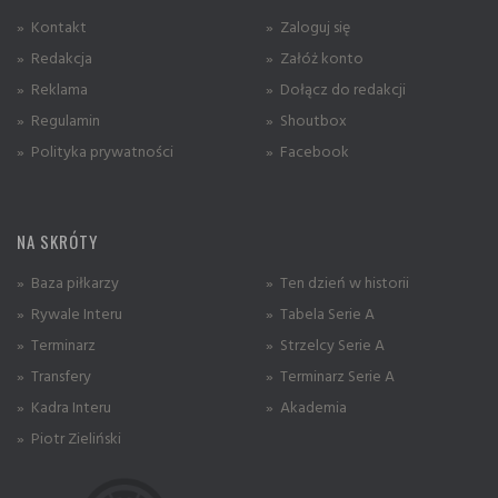
» Kontakt
» Zaloguj się
» Redakcja
» Załóż konto
» Reklama
» Dołącz do redakcji
» Regulamin
» Shoutbox
» Polityka prywatności
» Facebook
NA SKRÓTY
» Baza piłkarzy
» Ten dzień w historii
» Rywale Interu
» Tabela Serie A
» Terminarz
» Strzelcy Serie A
» Transfery
» Terminarz Serie A
» Kadra Interu
» Akademia
» Piotr Zieliński