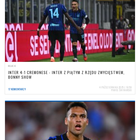
RELACJE
INTER 4-1 CREMONESE - INTER Z PIĄTYM Z RZĘDU ZWYCIĘSTWEM,
BONNY SHOW
4 PAŹDZIERNIKA 2025 | 16:59
17 KOMENTARZY
PAWEŁ ŚWINARSKI