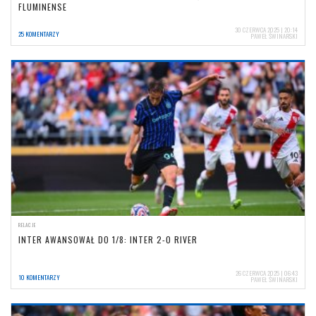
FLUMINENSE
30 CZERWCA 2025 | 20:14
25 KOMENTARZY
PAWEŁ ŚWINARSKI
RELACJE
INTER AWANSOWAŁ DO 1/8: INTER 2-0 RIVER
26 CZERWCA 2025 | 06:43
10 KOMENTARZY
PAWEŁ ŚWINARSKI