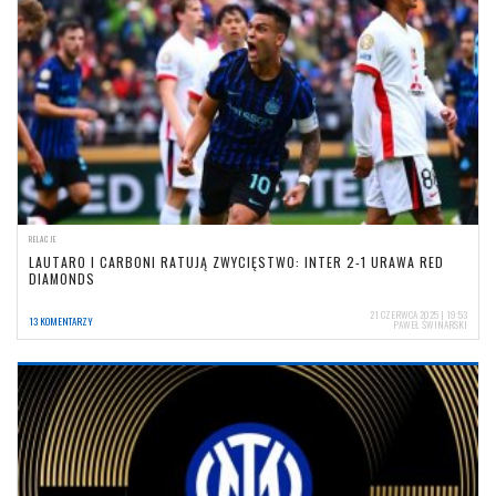
RELACJE
LAUTARO I CARBONI RATUJĄ ZWYCIĘSTWO: INTER 2-1 URAWA RED
DIAMONDS
21 CZERWCA 2025 | 19:53
13 KOMENTARZY
PAWEŁ ŚWINARSKI