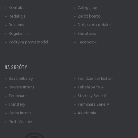
» Kontakt
» Zaloguj się
» Redakcja
» Załóż konto
» Reklama
» Dołącz do redakcji
» Regulamin
» Shoutbox
» Polityka prywatności
» Facebook
NA SKRÓTY
» Baza piłkarzy
» Ten dzień w historii
» Rywale Interu
» Tabela Serie A
» Terminarz
» Strzelcy Serie A
» Transfery
» Terminarz Serie A
» Kadra Interu
» Akademia
» Piotr Zieliński