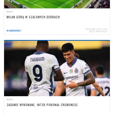
RELACJE
MILAN GÓRĄ W SZALONYCH DERBACH
3 WRZEŚNIA 2022 | 17:04
45 KOMENTARZY
BŁAŻEJ MAŁOLEPSZY
RELACJE
ZADANIE WYKONANE. INTER POKONAŁ CREMONESE