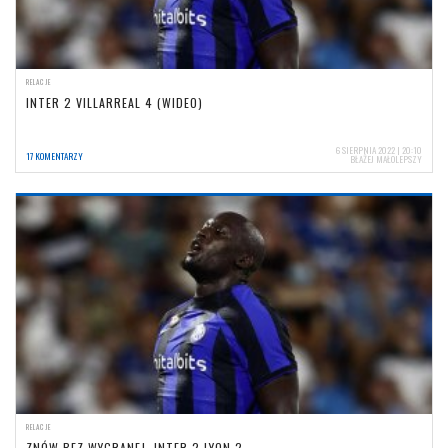
RELACJE
INTER 2 VILLARREAL 4 (WIDEO)
6 SIERPNIA 2022 | 20:10
17 KOMENTARZY
BŁAŻEJ MAŁOLEPSZY
RELACJE
ZNÓW BEZ WYGRANEJ. INTER 2 LYON 2