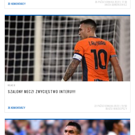
26 PAŹDZIERNIKA 2022 | 17:38
20 KOMENTARZY
ANETA DOROTKIEWICZ
RELACJE
SZALONY MECZ! ZWYCIĘSTWO INTERU!!!
22 PAŹDZIERNIKA 2022 | 19:50
26 KOMENTARZY
BŁAŻEJ MAŁOLEPSZY