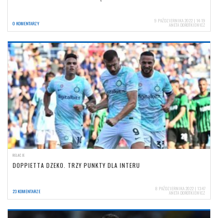
9 PAŹDZIERNIKA 2022 | 14:19
0 KOMENTARZY
ANETA DOROTKIEWICZ
RELACJE
DOPPIETTA DZEKO. TRZY PUNKTY DLA INTERU
8 PAŹDZIERNIKA 2022 | 13:47
23 KOMENTARZE
ANETA DOROTKIEWICZ