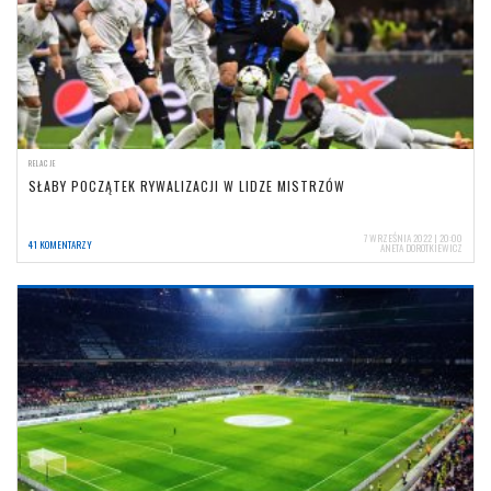
RELACJE
SŁABY POCZĄTEK RYWALIZACJI W LIDZE MISTRZÓW
7 WRZEŚNIA 2022 | 20:00
41 KOMENTARZY
ANETA DOROTKIEWICZ