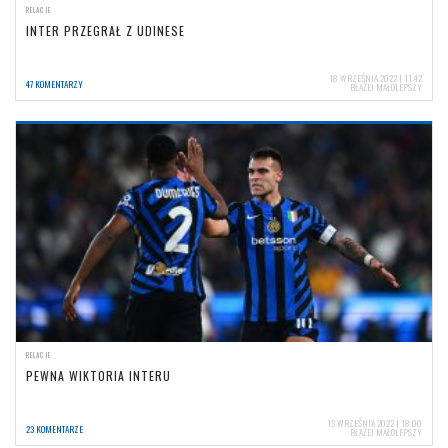
RELACJE
INTER PRZEGRAŁ Z UDINESE
18 WRZEŚNIA 2022 | 11:42
47 KOMENTARZY
BŁAŻEJ MAŁOLEPSZY
RELACJE
PEWNA WIKTORIA INTERU
13 WRZEŚNIA 2022 | 18:00
23 KOMENTARZE
BŁAŻEJ MAŁOLEPSZY