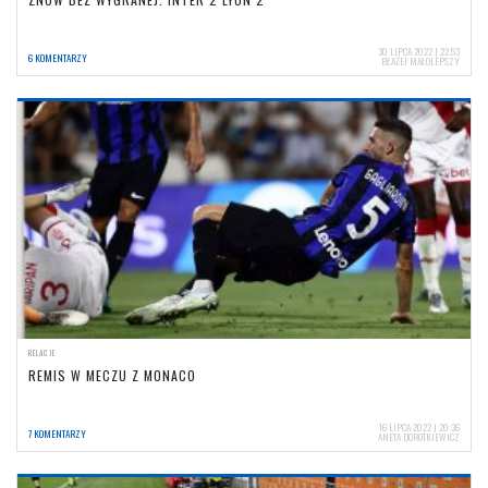
30 LIPCA 2022 | 22:53
6 KOMENTARZY
BŁAŻEJ MAŁOLEPSZY
RELACJE
REMIS W MECZU Z MONACO
16 LIPCA 2022 | 20:36
7 KOMENTARZY
ANETA DOROTKIEWICZ