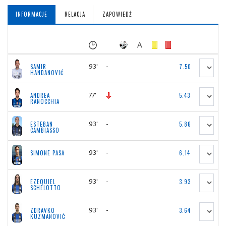
INFORMACJE
RELACJA
ZAPOWIEDŹ
93'
-
SAMIR
7.50
HANDANOVIĆ
77'
ANDREA
5.43
RANOCCHIA
93'
-
ESTEBAN
5.86
CAMBIASSO
93'
-
SIMONE PASA
6.14
93'
-
EZEQUIEL
3.93
SCHELOTTO
93'
-
ZDRAVKO
3.64
KUZMANOVIĆ