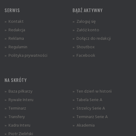
SERWIS
BĄDŹ AKTYWNY
» Kontakt
» Zaloguj się
» Redakcja
» Załóż konto
» Reklama
» Dołącz do redakcji
» Regulamin
» Shoutbox
» Polityka prywatności
» Facebook
NA SKRÓTY
» Baza piłkarzy
» Ten dzień w historii
» Rywale Interu
» Tabela Serie A
» Terminarz
» Strzelcy Serie A
» Transfery
» Terminarz Serie A
» Kadra Interu
» Akademia
» Piotr Zieliński