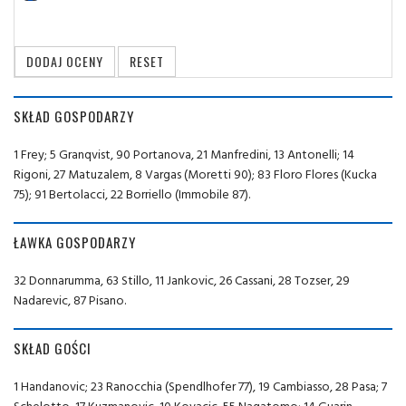
SKŁAD GOSPODARZY
1 Frey; 5 Granqvist, 90 Portanova, 21 Manfredini, 13 Antonelli; 14
Rigoni, 27 Matuzalem, 8 Vargas (Moretti 90); 83 Floro Flores (Kucka
75); 91 Bertolacci, 22 Borriello (Immobile 87).
ŁAWKA GOSPODARZY
32 Donnarumma, 63 Stillo, 11 Jankovic, 26 Cassani, 28 Tozser, 29
Nadarevic, 87 Pisano.
SKŁAD GOŚCI
1 Handanovic; 23 Ranocchia (Spendlhofer 77), 19 Cambiasso, 28 Pasa; 7
Schelotto, 17 Kuzmanovic, 10 Kovacic, 55 Nagatomo; 14 Guarin