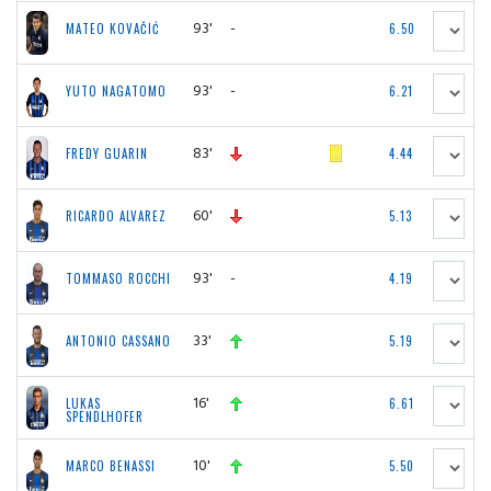
93'
-
MATEO KOVAČIĆ
6.50
93'
-
YUTO NAGATOMO
6.21
83'
FREDY GUARIN
4.44
60'
RICARDO ALVAREZ
5.13
93'
-
TOMMASO ROCCHI
4.19
33'
ANTONIO CASSANO
5.19
16'
LUKAS
6.61
SPENDLHOFER
10'
MARCO BENASSI
5.50