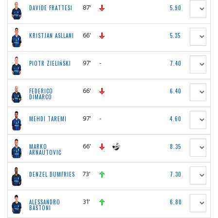
87'
DAVIDE FRATTESI
5.90
66'
KRISTJAN ASLLANI
5.35
97'
-
PIOTR ZIELIŃSKI
7.40
66'
FEDERICO
6.40
DIMARCO
97'
-
MEHDI TAREMI
4.60
66'
MARKO
8.35
ARNAUTOVIĆ
73'
DENZEL DUMFRIES
7.30
31'
ALESSANDRO
6.80
BASTONI