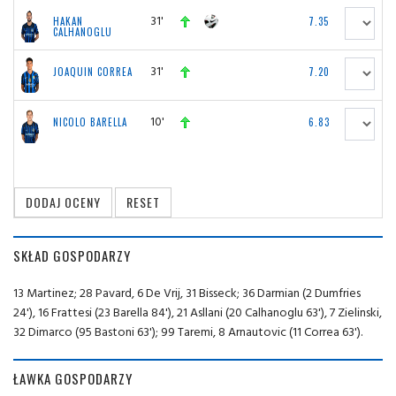
31'
HAKAN
7.35
CALHANOGLU
31'
JOAQUIN CORREA
7.20
10'
NICOLO BARELLA
6.83
SKŁAD GOSPODARZY
13 Martinez; 28 Pavard, 6 De Vrij, 31 Bisseck; 36 Darmian (2 Dumfries
24'), 16 Frattesi (23 Barella 84'), 21 Asllani (20 Calhanoglu 63'), 7 Zielinski,
32 Dimarco (95 Bastoni 63'); 99 Taremi, 8 Arnautovic (11 Correa 63').
ŁAWKA GOSPODARZY