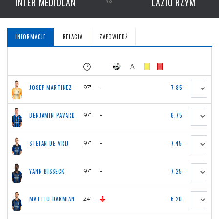
INTER MEDIOLAN
VS
LAZIO RZYM
INFORMACJE
RELACJA
ZAPOWIEDŹ
97'
-
JOSEP MARTINEZ
7.85
97'
-
BENJAMIN PAVARD
6.75
97'
-
STEFAN DE VRIJ
7.45
97'
-
YANN BISSECK
7.25
24'
MATTEO DARMIAN
6.20