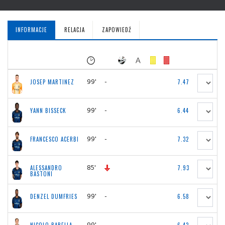
INFORMACJE
RELACJA
ZAPOWIEDŹ
99'
-
JOSEP MARTINEZ
7.47
99'
-
YANN BISSECK
6.44
99'
-
FRANCESCO ACERBI
7.32
85'
ALESSANDRO
7.93
BASTONI
99'
-
DENZEL DUMFRIES
6.58
99'
-