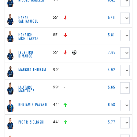
NICOLO BARELLA
6.42
55'
HAKAN
5.46
CALHANOGLU
85'
HENRIKH
5.81
MKHITARYAN
55'
FEDERICO
7.65
DIMARCO
99'
-
MARCUS THURAM
4.92
99'
-
LAUTARO
5.65
MARTINEZ
44'
BENJAMIN PAVARD
6.58
44'
PIOTR ZIELIŃSKI
5.77