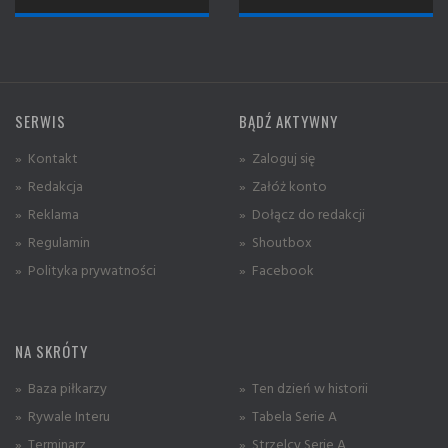
SERWIS
BĄDŹ AKTYWNY
» Kontakt
» Zaloguj się
» Redakcja
» Załóż konto
» Reklama
» Dołącz do redakcji
» Regulamin
» Shoutbox
» Polityka prywatności
» Facebook
NA SKRÓTY
» Baza piłkarzy
» Ten dzień w historii
» Rywale Interu
» Tabela Serie A
» Terminarz
» Strzelcy Serie A