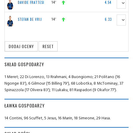
14'
DAVIDE FRATTESI
4.54
14'
STEFAN DE VRIJ
6.33
SKŁAD GOSPODARZY
1 Meret; 22 Di Lorenzo, 13 Rrahmani, 4 Buongiorno; 21 Politano (16
Ngonge 83'), 6 Gilmour (15 Billing 79'), 68 Lobotka, 8 McTominay, 37
Spinazzola (17 Olivera 83'); 11 Lukaku, 81 Raspadori (9 Okafor 77').
ŁAWKA GOSPODARZY
14 Contini, 96 Scuffet, 5 Jesus, 16 Marin, 18 Simeone, 29 Hasa.