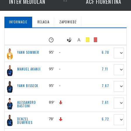
INTER MEDIOLAN
VS
ACF FIORENTINA
INFORMACJE
RELACJA
ZAPOWIEDŹ
95'
-
YANN SOMMER
6.78
95'
-
MANUEL AKANJI
7.11
95'
-
YANN BISSECK
7.67
89'
ALESSANDRO
7.61
BASTONI
78'
DENZEL
6.72
DUMFRIES