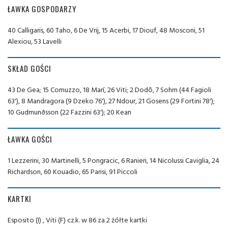
ŁAWKA GOSPODARZY
40 Calligaris, 60 Taho, 6 De Vrij, 15 Acerbi, 17 Diouf, 48 Mosconi, 51
Alexiou, 53 Lavelli
SKŁAD GOŚCI
43 De Gea; 15 Comuzzo, 18 Marí, 26 Viti; 2 Dodô, 7 Sohm (44 Fagioli
63'), 8 Mandragora (9 Dzeko 76'), 27 Ndour, 21 Gosens (29 Fortini 78');
10 Gudmunðsson (22 Fazzini 63'); 20 Kean
ŁAWKA GOŚCI
1 Lezzerini, 30 Martinelli, 5 Pongracic, 6 Ranieri, 14 Nicolussi Caviglia, 24
Richardson, 60 Kouadio, 65 Parisi, 91 Piccoli
KARTKI
Esposito (I) , Viti (F) cz.k. w 86 za 2 żółte kartki