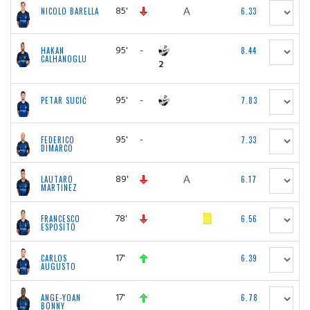
85'
NICOLO BARELLA
6.33
95'
-
HAKAN
8.44
CALHANOGLU
2
95'
-
PETAR SUCIĆ
7.83
95'
-
FEDERICO
7.33
DIMARCO
89'
LAUTARO
6.17
MARTINEZ
78'
FRANCESCO
6.56
ESPOSITO
17'
CARLOS
6.39
AUGUSTO
17'
ANGE-YOAN
6.78
BONNY