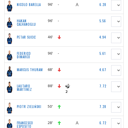
96'
-
NICOLO BARELLA
6.28
96'
-
HAKAN
5.56
CALHANOGLU
46'
PETAR SUCIĆ
4.94
96'
-
FEDERICO
5.61
DIMARCO
68'
MARCUS THURAM
4.67
88'
LAUTARO
7.72
MARTINEZ
2
50'
PIOTR ZIELIŃSKI
7.28
28'
FRANCESCO
6.72
ESPOSITO