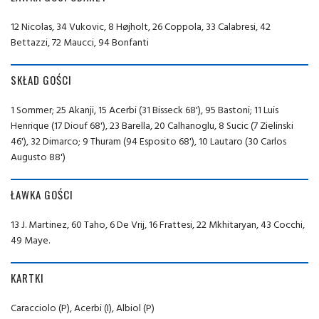
12 Nicolas, 34 Vukovic, 8 Højholt, 26 Coppola, 33 Calabresi, 42
Bettazzi, 72 Maucci, 94 Bonfanti
SKŁAD GOŚCI
1 Sommer; 25 Akanji, 15 Acerbi (31 Bisseck 68'), 95 Bastoni; 11 Luis
Henrique (17 Diouf 68'), 23 Barella, 20 Calhanoglu, 8 Sucic (7 Zielinski
46'), 32 Dimarco; 9 Thuram (94 Esposito 68'), 10 Lautaro (30 Carlos
Augusto 88')
ŁAWKA GOŚCI
13 J. Martinez, 60 Taho, 6 De Vrij, 16 Frattesi, 22 Mkhitaryan, 43 Cocchi,
49 Maye.
KARTKI
Caracciolo (P), Acerbi (I), Albiol (P)