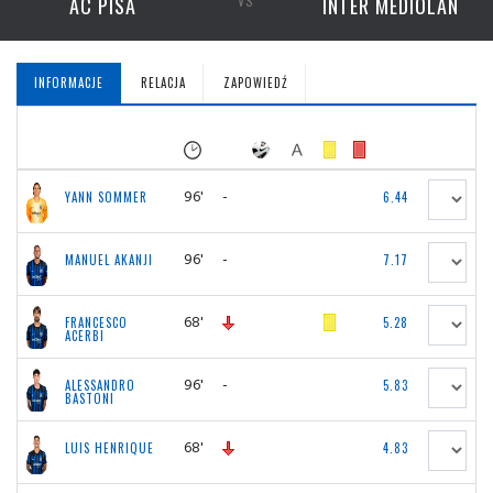
AC PISA
VS
INTER MEDIOLAN
INFORMACJE
RELACJA
ZAPOWIEDŹ
96'
-
YANN SOMMER
6.44
96'
-
MANUEL AKANJI
7.17
68'
FRANCESCO
5.28
ACERBI
96'
-
ALESSANDRO
5.83
BASTONI
68'
LUIS HENRIQUE
4.83