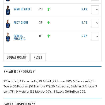
28'
YANN BISSECK
6.67
28'
ANDY DIOUF
6.78
8'
CARLOS
5.72
AUGUSTO
SKŁAD GOSPODARZY
22 Scuffet; 4 Caracciolo, 39 Albiol (99 Lorran 80'), 5 Canestrelli; 15
Touré, 36 Piccinini (10 Tramoni 71'), 20 Aebischer, 6 Marin, 3 Angori (7
Leris 71'); 9 Meister (32 Moreo 90'), 18 Nzola (16 Buffon 90').
ŁAWKA GOSPODARZY