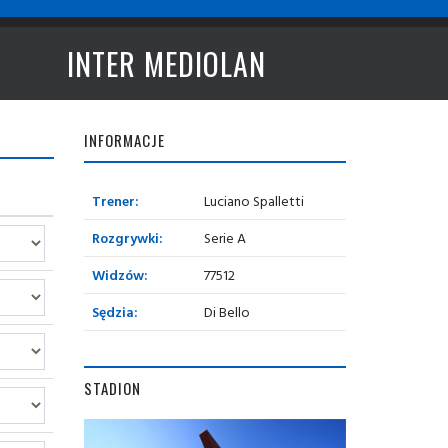
INTER MEDIOLAN
INFORMACJE
Trener:
Luciano Spalletti
Rozgrywki:
Serie A
Widzów:
77512
Sędzia:
Di Bello
STADION