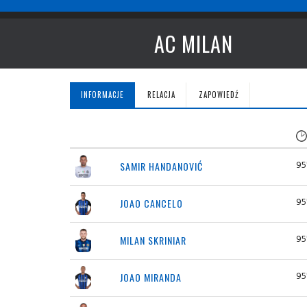
AC MILAN
INFORMACJE
RELACJA
ZAPOWIEDŹ
95
SAMIR HANDANOVIĆ
95
JOAO CANCELO
95
MILAN SKRINIAR
95
JOAO MIRANDA