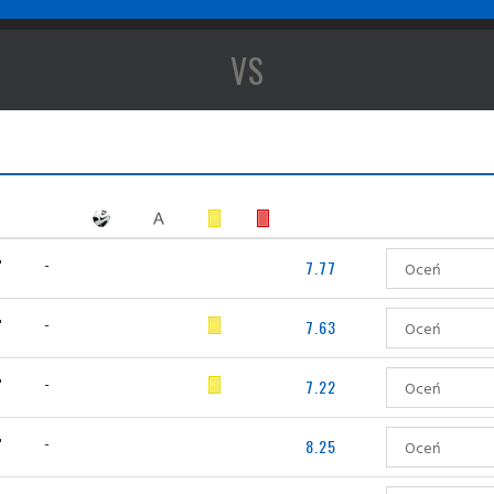
VS
'
-
7.77
'
-
7.63
'
-
7.22
'
-
8.25