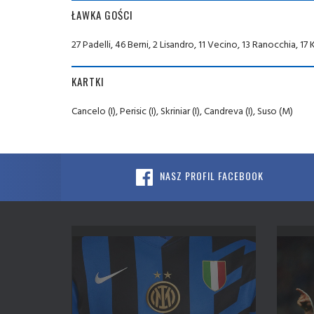
ŁAWKA GOŚCI
27 Padelli, 46 Berni, 2 Lisandro, 11 Vecino, 13 Ranocchia, 
KARTKI
Cancelo (I), Perisic (I), Skriniar (I), Candreva (I), Suso (M)
NASZ PROFIL FACEBOOK