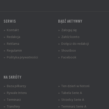
SERWIS
BĄDŹ AKTYWNY
» Kontakt
» Zaloguj się
» Redakcja
» Załóż konto
» Reklama
» Dołącz do redakcji
» Regulamin
» Shoutbox
» Polityka prywatności
» Facebook
NA SKRÓTY
» Baza piłkarzy
» Ten dzień w historii
» Rywale Interu
» Tabela Serie A
» Terminarz
» Strzelcy Serie A
» Transfery
» Terminarz Serie A