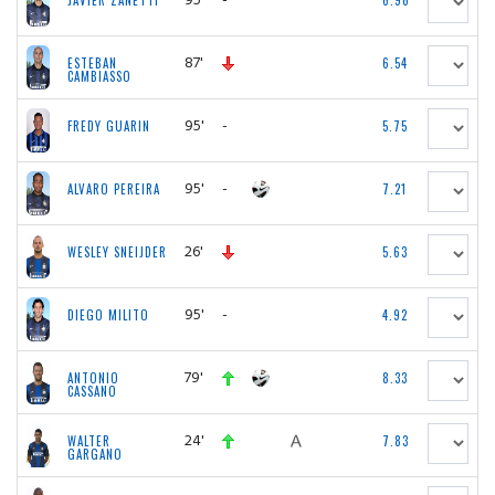
JAVIER ZANETTI
6.96
87'
ESTEBAN
6.54
CAMBIASSO
95'
-
FREDY GUARIN
5.75
95'
-
ALVARO PEREIRA
7.21
26'
WESLEY SNEIJDER
5.63
95'
-
DIEGO MILITO
4.92
79'
ANTONIO
8.33
CASSANO
24'
WALTER
7.83
GARGANO