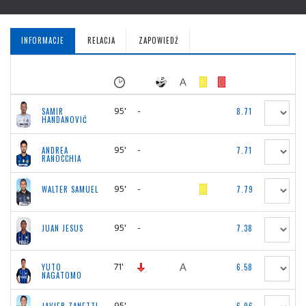
INFORMACJE
RELACJA
ZAPOWIEDŹ
95'
-
SAMIR
8.71
HANDANOVIĆ
95'
-
ANDREA
7.71
RANOCCHIA
95'
-
WALTER SAMUEL
7.79
95'
-
JUAN JESUS
7.38
71'
YUTO
6.58
NAGATOMO
95'
-