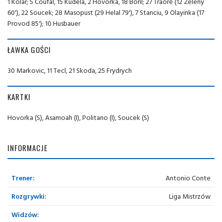
1 Kolar; 5 Coufal, 15 Kudela, 2 Hovorka, 18 Boril; 27 Traoré (12 Zeleny
60'), 22 Soucek; 28 Masopust (29 Helal 79'), 7 Stanciu, 9 Olayinka (17
Provod 85'); 10 Husbauer
ŁAWKA GOŚCI
30 Markovic, 11 Tecl, 21 Skoda, 25 Frydrych
KARTKI
Hovorka (S), Asamoah (I), Politano (I), Soucek (S)
INFORMACJE
Trener:
Antonio Conte
Rozgrywki:
Liga Mistrzów
Widzów: