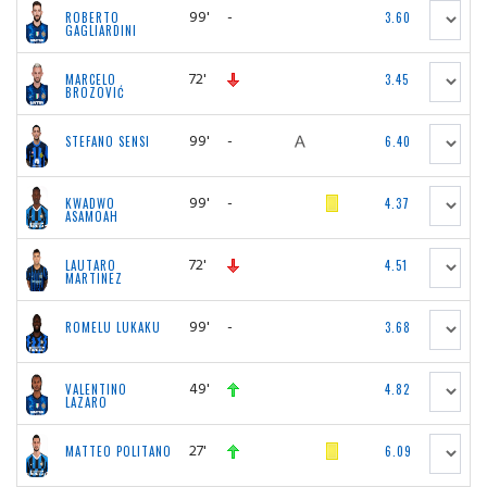
99'
-
ROBERTO
3.60
GAGLIARDINI
72'
MARCELO
3.45
BROZOVIĆ
99'
-
STEFANO SENSI
6.40
99'
-
KWADWO
4.37
ASAMOAH
72'
LAUTARO
4.51
MARTINEZ
99'
-
ROMELU LUKAKU
3.68
49'
VALENTINO
4.82
LAZARO
27'
MATTEO POLITANO
6.09