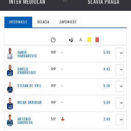
INTER MEDIOLAN
VS
SLAVIA PRAGA
INFORMACJE
RELACJA
ZAPOWIEDŹ
99'
-
SAMIR
5.99
HANDANOVIĆ
99'
-
DANILO
4.43
D'AMBROSIO
99'
-
STEFAN DE VRIJ
5.10
99'
-
MILAN SKRINIAR
5.00
50'
ANTONIO
3.68
CANDREVA