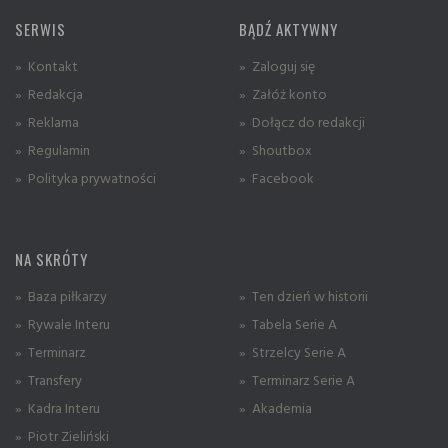
SERWIS
BĄDŹ AKTYWNY
» Kontakt
» Zaloguj się
» Redakcja
» Załóż konto
» Reklama
» Dołącz do redakcji
» Regulamin
» Shoutbox
» Polityka prywatności
» Facebook
NA SKRÓTY
» Baza piłkarzy
» Ten dzień w historii
» Rywale Interu
» Tabela Serie A
» Terminarz
» Strzelcy Serie A
» Transfery
» Terminarz Serie A
» Kadra Interu
» Akademia
» Piotr Zieliński