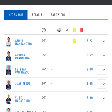
INFORMACJE
RELACJA
ZAPOWIEDŹ
97'
-
SAMIR
8.22
HANDANOVIĆ
97'
-
ANDREA
8.62
RANOCCHIA
97'
-
ESTEBAN
7.88
CAMBIASSO
97'
-
JUAN JESUS
8.65
97'
-
YUTO
8.00
NAGATOMO
97'
-