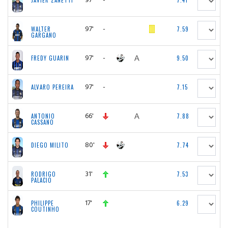
JAVIER ZANETTI
7.41
97'
-
WALTER
7.59
GARGANO
97'
-
FREDY GUARIN
9.50
97'
-
ALVARO PEREIRA
7.15
66'
ANTONIO
7.88
CASSANO
80'
DIEGO MILITO
7.74
31'
RODRIGO
7.53
PALACIO
17'
PHILIPPE
6.29
COUTINHO