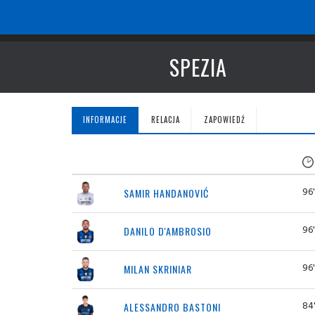
SPEZIA
INFORMACJE
RELACJA
ZAPOWIEDŹ
96'
SAMIR HANDANOVIĆ
96'
DANILO D'AMBROSIO
96'
MILAN SKRINIAR
84
ALESSANDRO BASTONI