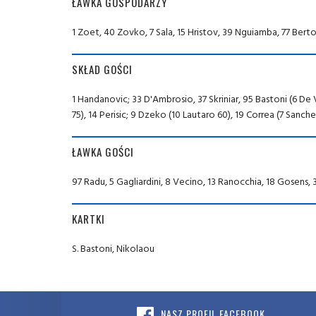
ŁAWKA GOSPODARZY
1 Zoet, 40 Zovko, 7 Sala, 15 Hristov, 39 Nguiamba, 77 Berto
SKŁAD GOŚCI
1 Handanovic; 33 D'Ambrosio, 37 Skriniar, 95 Bastoni (6 De V
75), 14 Perisic; 9 Dzeko (10 Lautaro 60), 19 Correa (7 Sanch
ŁAWKA GOŚCI
97 Radu, 5 Gagliardini, 8 Vecino, 13 Ranocchia, 18 Gosens,
KARTKI
S. Bastoni, Nikolaou
NASZ PROFIL FACEBOOK