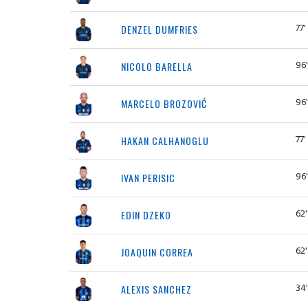
77'
DENZEL DUMFRIES
96'
NICOLO BARELLA
96'
MARCELO BROZOVIĆ
77'
HAKAN CALHANOGLU
96'
IVAN PERISIC
62'
EDIN DZEKO
62'
JOAQUIN CORREA
34'
ALEXIS SANCHEZ