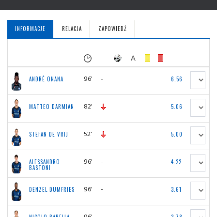
INFORMACJE
RELACJA
ZAPOWIEDŹ
96'
-
ANDRÉ ONANA
6.56
82'
MATTEO DARMIAN
5.06
52'
STEFAN DE VRIJ
5.00
96'
-
ALESSANDRO
4.22
BASTONI
96'
-
DENZEL DUMFRIES
3.61
96'
-