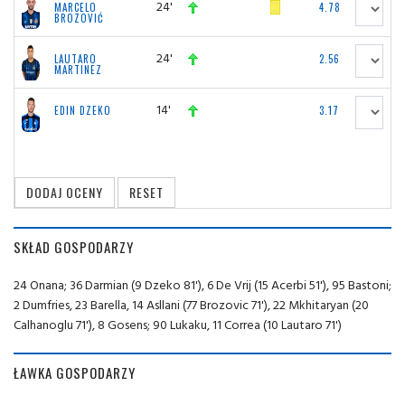
24'
MARCELO
4.78
BROZOVIĆ
24'
LAUTARO
2.56
MARTINEZ
14'
EDIN DZEKO
3.17
SKŁAD GOSPODARZY
24 Onana; 36 Darmian (9 Dzeko 81'), 6 De Vrij (15 Acerbi 51'), 95 Bastoni;
2 Dumfries, 23 Barella, 14 Asllani (77 Brozovic 71'), 22 Mkhitaryan (20
Calhanoglu 71'), 8 Gosens; 90 Lukaku, 11 Correa (10 Lautaro 71')
ŁAWKA GOSPODARZY