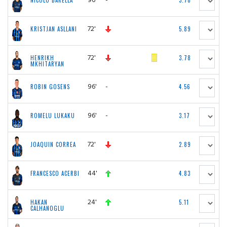
NICOLO BARELLA
3.78
72'
KRISTJAN ASLLANI
5.89
72'
HENRIKH
3.78
MKHITARYAN
96'
-
ROBIN GOSENS
4.56
96'
-
ROMELU LUKAKU
3.17
72'
JOAQUIN CORREA
2.89
44'
FRANCESCO ACERBI
4.83
24'
HAKAN
5.11
CALHANOGLU