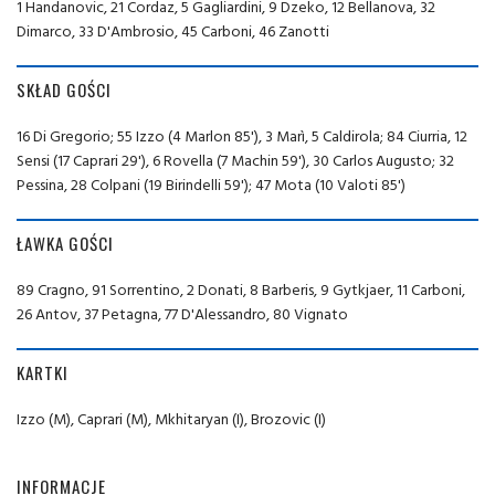
1 Handanovic, 21 Cordaz, 5 Gagliardini, 9 Dzeko, 12 Bellanova, 32
Dimarco, 33 D'Ambrosio, 45 Carboni, 46 Zanotti
SKŁAD GOŚCI
16 Di Gregorio; 55 Izzo (4 Marlon 85'), 3 Marì, 5 Caldirola; 84 Ciurria, 12
Sensi (17 Caprari 29'), 6 Rovella (7 Machin 59'), 30 Carlos Augusto; 32
Pessina, 28 Colpani (19 Birindelli 59'); 47 Mota (10 Valoti 85')
ŁAWKA GOŚCI
89 Cragno, 91 Sorrentino, 2 Donati, 8 Barberis, 9 Gytkjaer, 11 Carboni,
26 Antov, 37 Petagna, 77 D'Alessandro, 80 Vignato
KARTKI
Izzo (M), Caprari (M), Mkhitaryan (I), Brozovic (I)
INFORMACJE